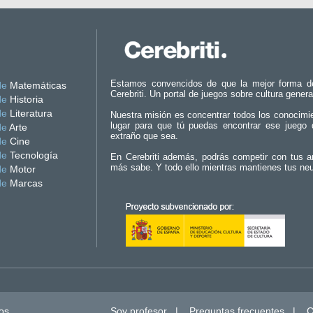
Estamos convencidos de que la mejor forma d
de
Matemáticas
Cerebriti. Un portal de juegos sobre cultura genera
de
Historia
de
Literatura
Nuestra misión es concentrar todos los conocimi
lugar para que tú puedas encontrar ese juego 
de
Arte
extraño que sea.
de
Cine
de
Tecnología
En Cerebriti además, podrás competir con tus a
más sabe. Y todo ello mientras mantienes tus ne
de
Motor
de
Marcas
os.
Soy profesor
|
Preguntas frecuentes
|
C