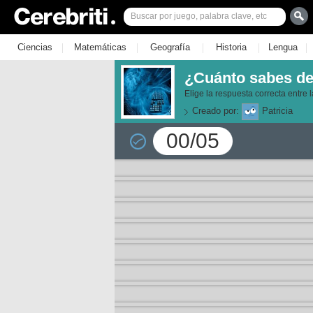
|
|
|
|
|
Ciencias
Matemáticas
Geografía
Historia
Lengua
¿Cuánto sabes de
Elige la respuesta correcta entre 
Creado por:
Patricia
00/05