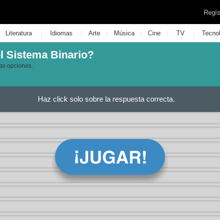
Regís
|
|
|
|
|
|
Literatura
Idiomas
Arte
Música
Cine
TV
Tecno
l Sistema Binario?
las opciones.
Haz click solo sobre la respuesta correcta.