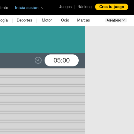
|
Juegos
Ránking
Crea tu juego
|
trate
Inicia sesión
|
|
|
|
logía
Deportes
Motor
Ocio
Marcas
05:00