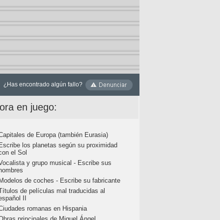
¿Has encontrado algún fallo?
ora en juego:
Capitales de Europa (también Eurasia)
Escribe los planetas según su proximidad
con el Sol
Vocalista y grupo musical - Escribe sus
nombres
Modelos de coches - Escribe su fabricante
Títulos de películas mal traducidas al
español II
Ciudades romanas en Hispania
Obras principales de Miguel Ángel