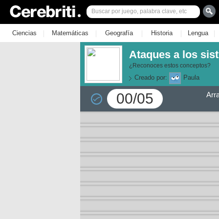
|
|
|
|
|
Ciencias
Matemáticas
Geografía
Historia
Lengua
Ataques a los sis
¿Reconoces estos conceptos?
Creado por:
Paula
00/05
Arr