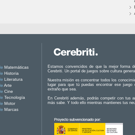
Estamos convencidos de que la mejor forma d
de
Matemáticas
Cerebriti. Un portal de juegos sobre cultura genera
de
Historia
de
Literatura
Nuestra misión es concentrar todos los conocimi
lugar para que tú puedas encontrar ese juego 
de
Arte
extraño que sea.
de
Cine
de
Tecnología
En Cerebriti además, podrás competir con tus a
más sabe. Y todo ello mientras mantienes tus ne
de
Motor
de
Marcas