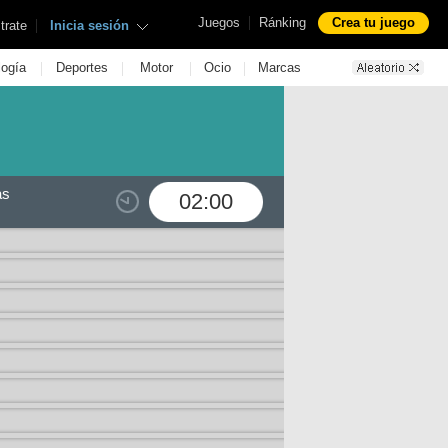
|
Juegos
Ránking
Crea tu juego
|
trate
Inicia sesión
|
|
|
|
logía
Deportes
Motor
Ocio
Marcas
as
02:00