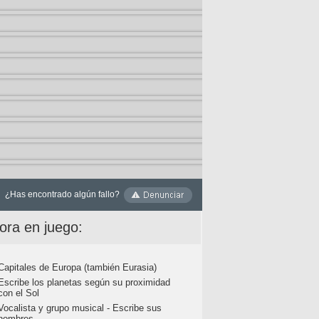
¿Has encontrado algún fallo?
ora en juego:
Capitales de Europa (también Eurasia)
Escribe los planetas según su proximidad
con el Sol
Vocalista y grupo musical - Escribe sus
nombres