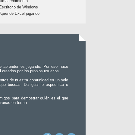
almacenamiento
Escritorio de Windows
Aprende Excel jugando
e aprender es jugando. Por eso nace
l creados por los propios usuarios.
entos de nuestra comunidad en un solo
que buscas. Da igual lo específico o
migos para demostrar quién es el que
uronas en forma.