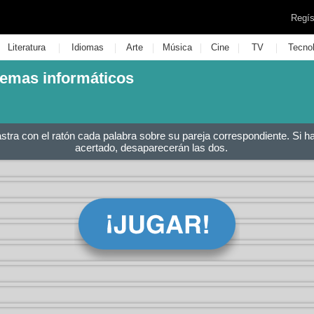
Regís
|
|
|
|
|
|
Literatura
Idiomas
Arte
Música
Cine
TV
Tecno
temas informáticos
astra con el ratón cada palabra sobre su pareja correspondiente. Si h
acertado, desaparecerán las dos.