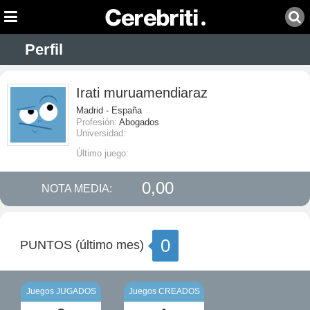
Perfil
Irati muruamendiaraz
Madrid - España
Profesión:
Abogados
Universidad:
Último juego:
0,00
NOTA MEDIA:
0
PUNTOS (último mes)
Juegos JUGADOS
Juegos CREADOS