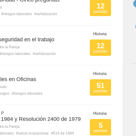
12
st
partidas
#riesgos laborales
#señalización
Historia
seguridad en el trabajo
12
ra la Pareja
partidas
#riesgos laborales
#señalización
Historia
les en Oficinas
51
mudo
partidas
iesgos
#riesgos laborales
 P
Historia
 1984 y Resolución 2400 de 1979
5
ra la Pareja
partidas
laborales
#salud ocupacional
#614 de 1984