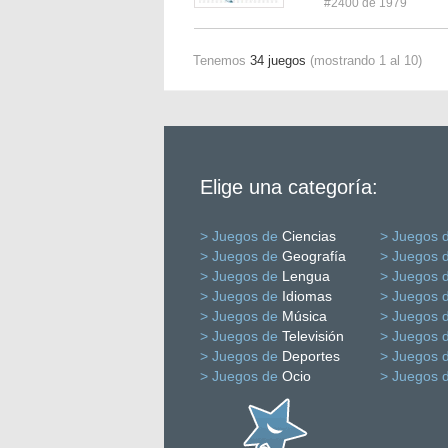
#2400 de 1979
Tenemos
34 juegos
(mostrando 1 al 10)
Elige una categoría:
> Juegos de
Ciencias
> Juegos 
> Juegos de
Geografía
> Juegos 
> Juegos de
Lengua
> Juegos 
> Juegos de
Idiomas
> Juegos 
> Juegos de
Música
> Juegos 
> Juegos de
Televisión
> Juegos 
> Juegos de
Deportes
> Juegos 
> Juegos de
Ocio
> Juegos 