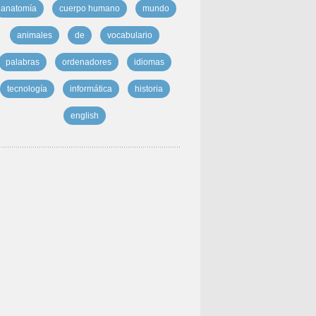
anatomía
cuerpo humano
mundo
animales
de
vocabulario
palabras
ordenadores
idiomas
tecnología
informática
historia
english