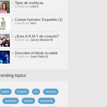
Tipos de muñecas
Creado por
Lola E
Cuerpo humano: Esqueleto (1)
Creado por
luis l
¿Eres A.R.M.Y de corazón?
Creado por
Jazury Massiel M
Descubre el lóbulo occipital
Creado por
Juan Pablo B
rending topics
inglés
English
20
ciencias
capitales
países
geografía