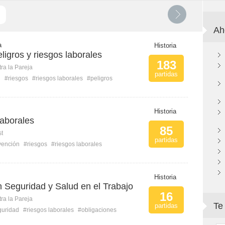
Ah
a
Historia
eligros y riesgos laborales
183
ra la Pareja
partidas
n
#riesgos
#riesgos laborales
#peligros
Historia
laborales
85
st
partidas
vención
#riesgos
#riesgos laborales
Historia
 Seguridad y Salud en el Trabajo
16
ra la Pareja
Te
partidas
guridad
#riesgos laborales
#obligaciones