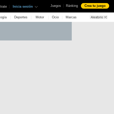
|
Juegos
Ránking
Crea tu juego
|
trate
Inicia sesión
|
|
|
|
logía
Deportes
Motor
Ocio
Marcas