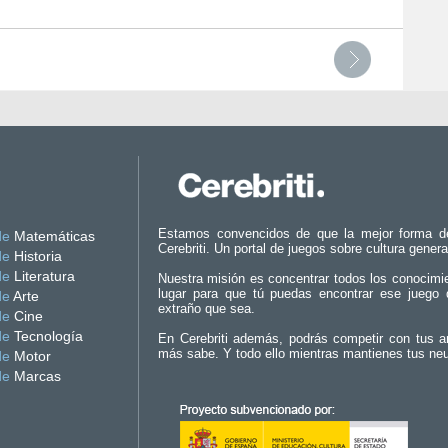
Estamos convencidos de que la mejor forma d
de
Matemáticas
Cerebriti. Un portal de juegos sobre cultura genera
de
Historia
de
Literatura
Nuestra misión es concentrar todos los conocimi
lugar para que tú puedas encontrar ese juego 
de
Arte
extraño que sea.
de
Cine
de
Tecnología
En Cerebriti además, podrás competir con tus a
más sabe. Y todo ello mientras mantienes tus ne
de
Motor
de
Marcas