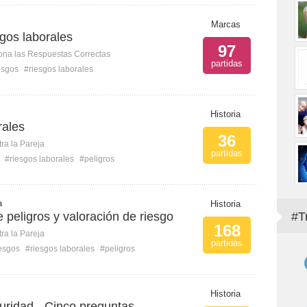
Marcas
gos laborales
97
ona las Respuestas Correctas
partidas
esgos
#riesgos laborales
Historia
rales
36
ra la Pareja
partidas
#riesgos laborales
#peligros
a
Historia
e peligros y valoración de riesgo
#T
168
ra la Pareja
partidas
esgos
#riesgos laborales
#peligros
Historia
uridad - Cinco preguntas