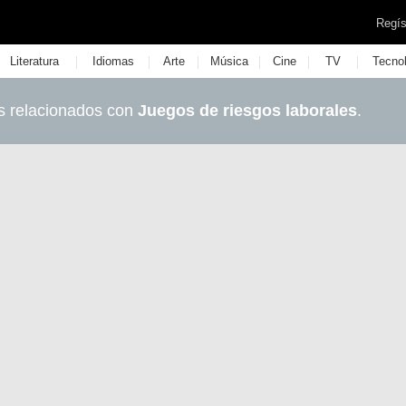
Regís
|
|
|
|
|
|
Literatura
Idiomas
Arte
Música
Cine
TV
Tecno
s relacionados con
Juegos de riesgos laborales
.