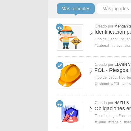
Más recientes
Más jugados
Creado por
Menganit
Identificación p
Tipo de juego:
Encuent
#Laboral
#prevenció
Creado por
EDWIN V
FOL - Riesgos 
Tipo de juego:
Tipo Te
#Laboral
#FOL
#pre
Creado por
NAZLI B
Obligaciones en
Tipo de juego:
Encuent
#Salud
#trabajo
#se