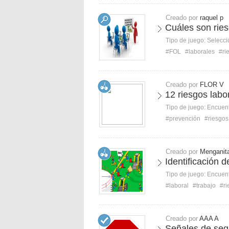
Creado por
raquel p
Cuáles son ries
Tipo de juego:
Selecci
#FOL
#laborales
#ri
Creado por
FLOR V
12 riesgos labo
Tipo de juego:
Encuent
#prevención
#riesgos
Creado por
Menganit
Identificación d
Tipo de juego:
Encuent
#laboral
#trabajo
#ri
Creado por
AAA A
Señales de seg