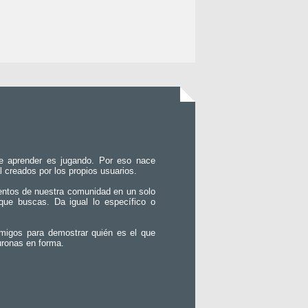
e aprender es jugando. Por eso nace
l creados por los propios usuarios.
entos de nuestra comunidad en un solo
que buscas. Da igual lo específico o
migos para demostrar quién es el que
uronas en forma.