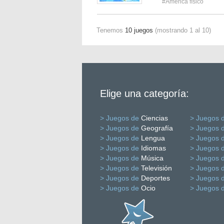
#América físico
Tenemos
10 juegos
(mostrando 1 al 10)
Elige una categoría:
> Juegos de
Ciencias
> Juegos 
> Juegos de
Geografía
> Juegos 
> Juegos de
Lengua
> Juegos 
> Juegos de
Idiomas
> Juegos 
> Juegos de
Música
> Juegos 
> Juegos de
Televisión
> Juegos 
> Juegos de
Deportes
> Juegos 
> Juegos de
Ocio
> Juegos 