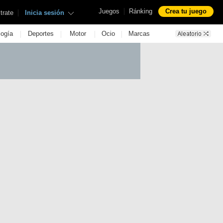
|
Juegos
Ránking
Crea tu juego
|
trate
Inicia sesión
|
|
|
|
logía
Deportes
Motor
Ocio
Marcas