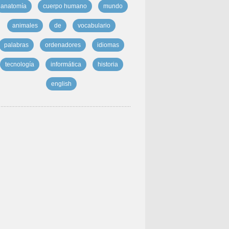
anatomía
cuerpo humano
mundo
animales
de
vocabulario
palabras
ordenadores
idiomas
tecnología
informática
historia
english