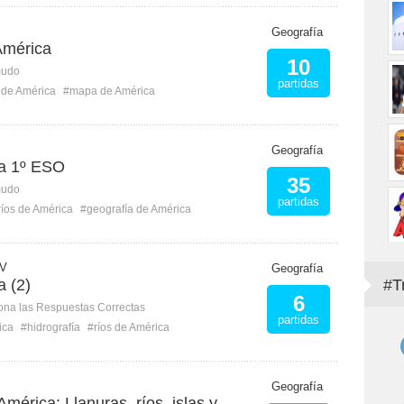
Geografía
América
10
mudo
partidas
 de América
#mapa de América
Geografía
ca 1º ESO
35
mudo
partidas
ríos de América
#geografía de América
 V
Geografía
a (2)
#T
6
ona las Respuestas Correctas
partidas
ica
#hidrografía
#ríos de América
Geografía
mérica: Llanuras, ríos, islas y