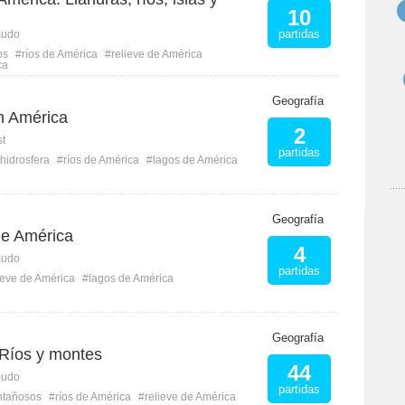
10
partidas
mudo
os
#ríos de América
#relieve de América
ca
Geografía
n América
2
st
partidas
hidrosfera
#ríos de América
#lagos de América
Geografía
de América
4
mudo
partidas
ieve de América
#lagos de América
Geografía
 Ríos y montes
44
mudo
partidas
ntañosos
#ríos de América
#relieve de América