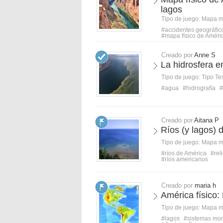
lagos
Tipo de juego:
Mapa 
#accidentes geográfic
#mapa físico de Améri
Creado por
Anne S
La hidrosfera e
Tipo de juego:
Tipo Te
#agua
#hidrografía
#
Creado por
Aitana P
Ríos (y lagos) 
Tipo de juego:
Mapa 
#ríos de América
#rel
#ríos americanos
Creado por
maria h
América físico:
Tipo de juego:
Mapa 
#lagos
#sistemas mo