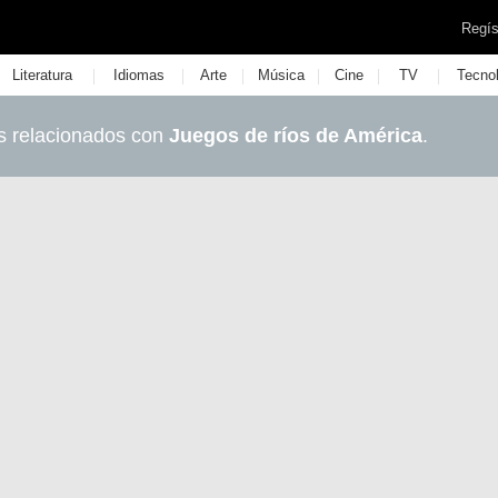
Regís
|
|
|
|
|
|
Literatura
Idiomas
Arte
Música
Cine
TV
Tecno
s relacionados con
Juegos de ríos de América
.