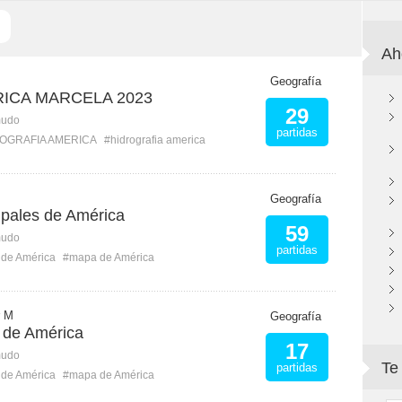
Ah
Geografía
RICA MARCELA 2023
29
mudo
partidas
OGRAFIA AMERICA
#hidrografia america
Geografía
ipales de América
59
mudo
partidas
 de América
#mapa de América
r M
Geografía
s de América
17
mudo
Te
partidas
 de América
#mapa de América