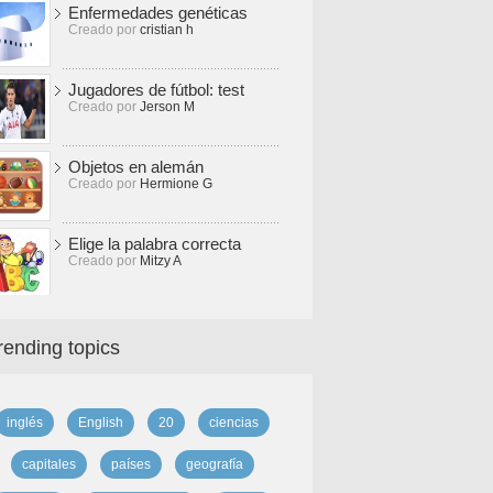
Enfermedades genéticas
Creado por
cristian h
Jugadores de fútbol: test
Creado por
Jerson M
Objetos en alemán
Creado por
Hermione G
Elige la palabra correcta
Creado por
Mitzy A
rending topics
inglés
English
20
ciencias
capitales
países
geografía