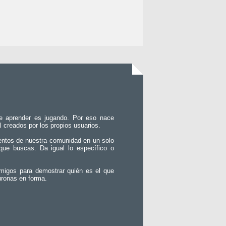
e aprender es jugando. Por eso nace
l creados por los propios usuarios.
entos de nuestra comunidad en un solo
que buscas. Da igual lo específico o
migos para demostrar quién es el que
uronas en forma.