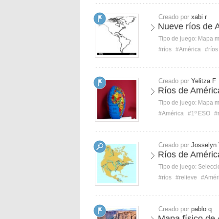
Creado por
xabi r
Nueve ríos de 
Tipo de juego:
Mapa 
#ríos
#América
#ríos
Creado por
Yelitza F
Ríos de Améri
Tipo de juego:
Mapa 
#América
#1º ESO
#
Creado por
Josselyn
Ríos de Améric
Tipo de juego:
Selecci
#ríos
#relieve
#Amér
Creado por
pablo q
Mapa físico de A