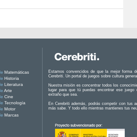
Estamos convencidos de que la mejor forma d
de
Matemáticas
Cerebriti. Un portal de juegos sobre cultura genera
de
Historia
de
Literatura
Nuestra misión es concentrar todos los conocimi
lugar para que tú puedas encontrar ese juego 
de
Arte
extraño que sea.
de
Cine
de
Tecnología
En Cerebriti además, podrás competir con tus a
más sabe. Y todo ello mientras mantienes tus ne
de
Motor
de
Marcas