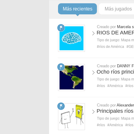
Más recientes
Más jugados
Creado por
Marcela s
RIOS DE AME
Tipo de juego:
Mapa 
#ríos de América
#GE
Creado por
DANNY F
Ocho ríos princ
Tipo de juego:
Mapa 
#ríos
#América
#ríos
Creado por
Alexande
Principales río
Tipo de juego:
Mapa 
#ríos
#América
#ríos