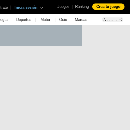
|
Juegos
Ránking
Crea tu juego
|
trate
Inicia sesión
|
|
|
|
logía
Deportes
Motor
Ocio
Marcas