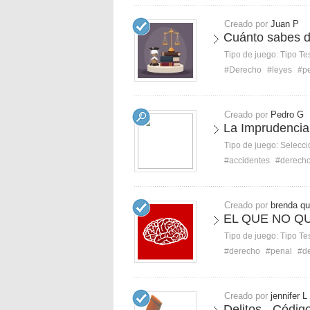
Creado por
Juan P
Cuánto sabes d
Tipo de juego:
Tipo Te
#Derecho
#leyes
#p
Creado por
Pedro G
La Imprudencia
Tipo de juego:
Selecci
#accidentes
#derech
Creado por
brenda qu
EL QUE NO Q
Tipo de juego:
Tipo Te
#derecho
#penal
#de
Creado por
jennifer L
Delitos - Códi