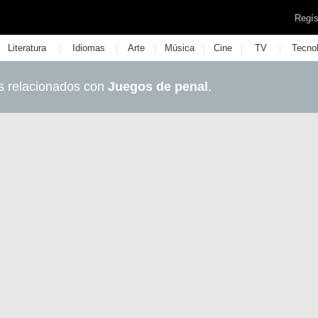
Regís
|
|
|
|
|
|
Literatura
Idiomas
Arte
Música
Cine
TV
Tecno
s relacionados con
Juegos de penal
.