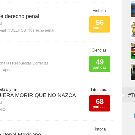
Historia
e derecho penal
56
st
partidas
enal
#DELITOS
#derecho penal
Ciencias
49
ona las Respuestas Correctas
partidas
o
#penal
etzally m
Literatura
UIERA MORIR QUE NO NAZCA
#T
68
st
partidas
lito
Historia
go Penal Mexicano