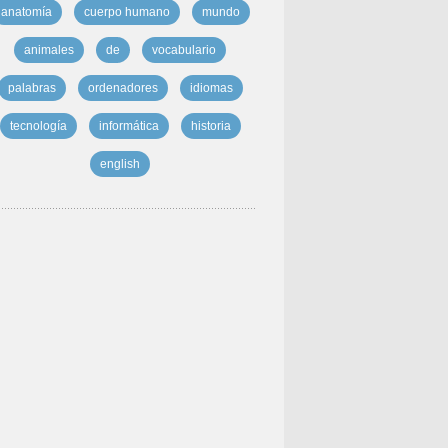
anatomía
cuerpo humano
mundo
animales
de
vocabulario
palabras
ordenadores
idiomas
tecnología
informática
historia
english