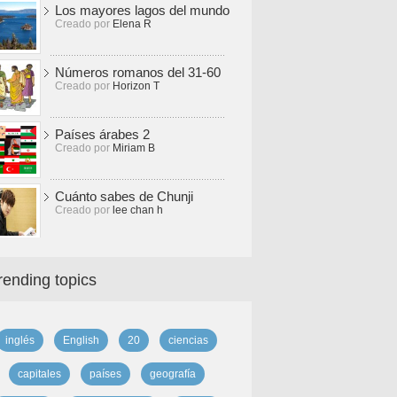
Los mayores lagos del mundo
Creado por
Elena R
Números romanos del 31-60
Creado por
Horizon T
Países árabes 2
Creado por
Miriam B
Cuánto sabes de Chunji
Creado por
lee chan h
rending topics
inglés
English
20
ciencias
capitales
países
geografía