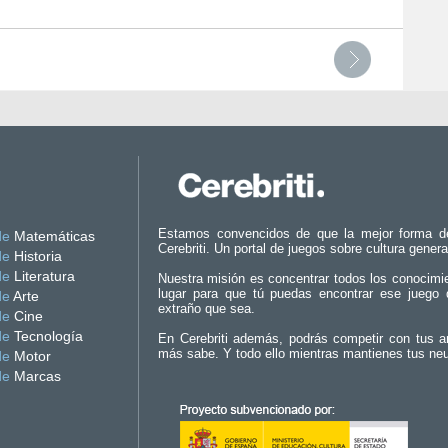
Estamos convencidos de que la mejor forma d
de
Matemáticas
Cerebriti. Un portal de juegos sobre cultura genera
de
Historia
de
Literatura
Nuestra misión es concentrar todos los conocimi
lugar para que tú puedas encontrar ese juego 
de
Arte
extraño que sea.
de
Cine
de
Tecnología
En Cerebriti además, podrás competir con tus a
más sabe. Y todo ello mientras mantienes tus ne
de
Motor
de
Marcas