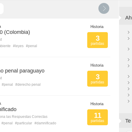
Ah
a
Historia
0 (Colombia)
3
st
partidas
biente
#leyes
#penal
Historia
ho penal paraguayo
3
st
partidas
#penal
#derecho penal
A
Historia
ificado
11
ona las Respuestas Correctas
Te
partidas
#penal
#particular
#damnificado