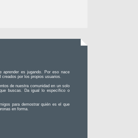
e aprender es jugando. Por eso nace
l creados por los propios usuarios.
entos de nuestra comunidad en un solo
que buscas. Da igual lo específico o
migos para demostrar quién es el que
uronas en forma.