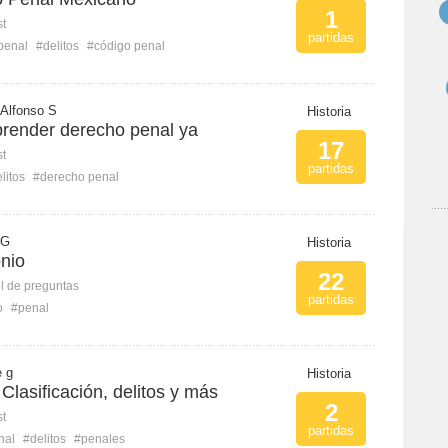
1
st
partidas
penal
#delitos
#código penal
Alfonso S
Historia
prender derecho penal ya
17
st
partidas
litos
#derecho penal
 G
Historia
onio
22
l de preguntas
partidas
o
#penal
e g
Historia
Clasificación, delitos y más
2
st
partidas
nal
#delitos
#penales