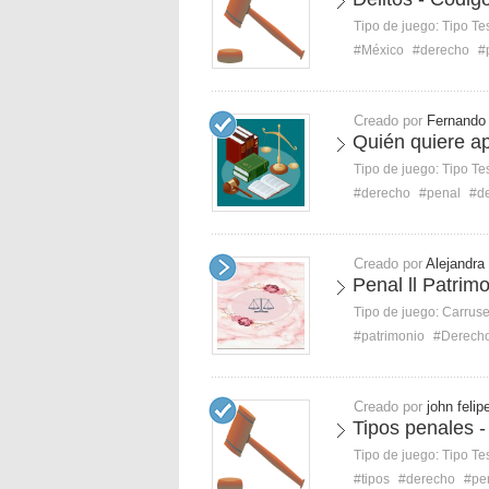
Tipo de juego:
Tipo Te
#México
#derecho
#
Creado por
Fernando 
Quién quiere a
Tipo de juego:
Tipo Te
#derecho
#penal
#de
Creado por
Alejandra
Penal ll Patrim
Tipo de juego:
Carruse
#patrimonio
#Derech
Creado por
john felip
Tipos penales - 
Tipo de juego:
Tipo Te
#tipos
#derecho
#pe