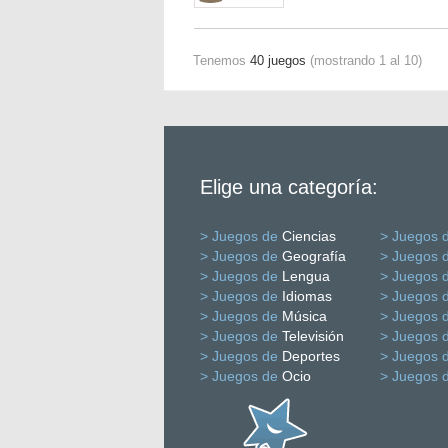
Tenemos
40 juegos
(mostrando 1 al 10)
Elige una categoría:
> Juegos de
Ciencias
> Juegos 
> Juegos de
Geografía
> Juegos 
> Juegos de
Lengua
> Juegos 
> Juegos de
Idiomas
> Juegos 
> Juegos de
Música
> Juegos 
> Juegos de
Televisión
> Juegos 
> Juegos de
Deportes
> Juegos 
> Juegos de
Ocio
> Juegos 