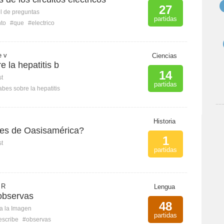
27
l de preguntas
partidas
nto
#que
#electrico
e v
Ciencias
 la hepatitis b
14
st
partidas
bes sobre la hepatitis
Historia
es de Oasisamérica?
1
st
partidas
 R
Lengua
 observas
48
ca la Imagen
partidas
escribe
#observas