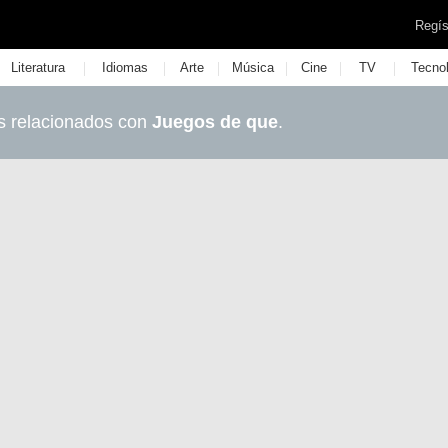
Regís
|
|
|
|
|
|
Literatura
Idiomas
Arte
Música
Cine
TV
Tecno
s relacionados con
Juegos de que
.