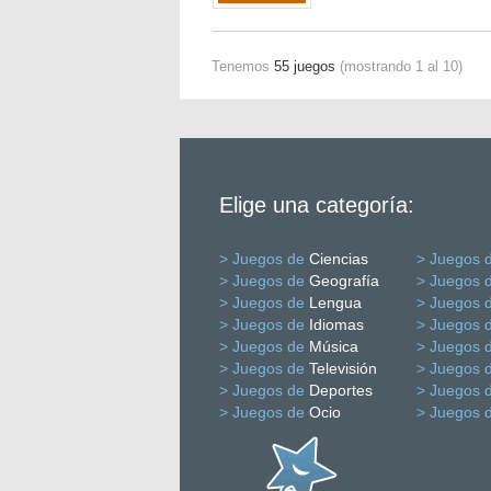
Tenemos
55 juegos
(mostrando 1 al 10)
Elige una categoría:
> Juegos de
Ciencias
> Juegos 
> Juegos de
Geografía
> Juegos 
> Juegos de
Lengua
> Juegos 
> Juegos de
Idiomas
> Juegos 
> Juegos de
Música
> Juegos 
> Juegos de
Televisión
> Juegos 
> Juegos de
Deportes
> Juegos 
> Juegos de
Ocio
> Juegos 