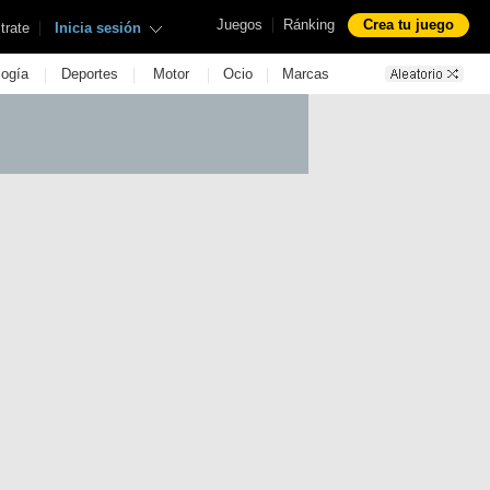
|
Juegos
Ránking
Crea tu juego
|
trate
Inicia sesión
|
|
|
|
logía
Deportes
Motor
Ocio
Marcas