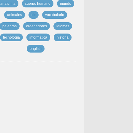
anatomía
cuerpo humano
mundo
animales
de
vocabulario
palabras
ordenadores
idiomas
tecnología
informática
historia
english