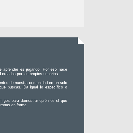
e aprender es jugando. Por eso nace
l creados por los propios usuarios.
entos de nuestra comunidad en un solo
que buscas. Da igual lo específico o
migos para demostrar quién es el que
uronas en forma.