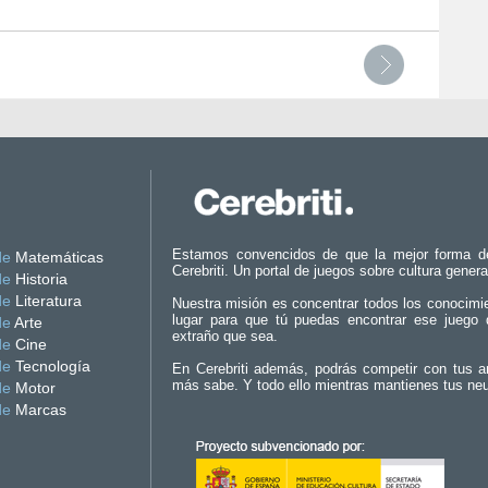
Estamos convencidos de que la mejor forma d
de
Matemáticas
Cerebriti. Un portal de juegos sobre cultura genera
de
Historia
de
Literatura
Nuestra misión es concentrar todos los conocimi
lugar para que tú puedas encontrar ese juego 
de
Arte
extraño que sea.
de
Cine
de
Tecnología
En Cerebriti además, podrás competir con tus a
más sabe. Y todo ello mientras mantienes tus ne
de
Motor
de
Marcas