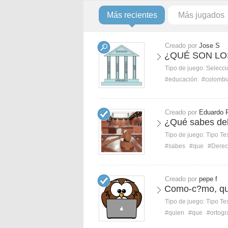
Más recientes
Más jugados
Creado por
Jose S
¿QUÉ SON LO
Tipo de juego:
Selecci
#educación
#colombi
Creado por
Eduardo R
¿Qué sabes del
Tipo de juego:
Tipo Te
#sabes
#que
#Dere
Creado por
pepe f
Como-c?mo, qu
Tipo de juego:
Tipo Te
#quien
#que
#ortogr