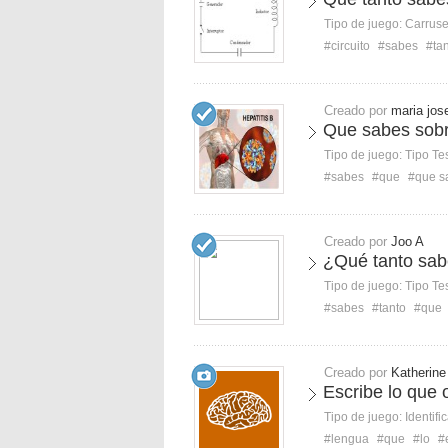
Tipo de juego:
Carruse
#circuito
#sabes
#ta
Creado por
maria jos
Que sabes sobre
Tipo de juego:
Tipo Te
#sabes
#que
#que sa
Creado por
Joo A
¿Qué tanto sab
Tipo de juego:
Tipo Te
#sabes
#tanto
#que
Creado por
Katherine
Escribe lo que
Tipo de juego:
Identifi
#lengua
#que
#lo
#