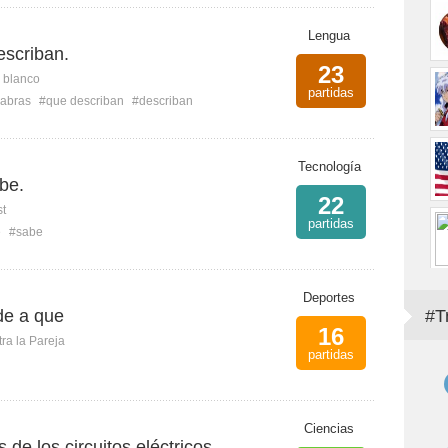
Lengua
escriban.
23
n blanco
partidas
abras
#que describan
#describan
Tecnología
be.
22
st
partidas
e
#sabe
Deportes
de a que
#T
16
ra la Pareja
partidas
Ciencias
 de los circuitos eléctricos