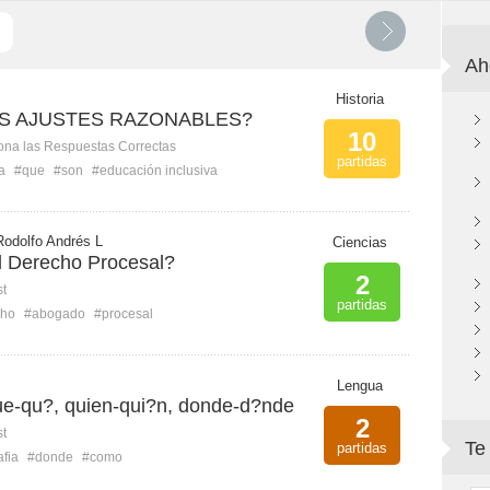
Ah
Historia
S AJUSTES RAZONABLES?
10
ona las Respuestas Correctas
partidas
a
#que
#son
#educación inclusiva
odolfo Andrés L
Ciencias
 Derecho Procesal?
2
st
partidas
cho
#abogado
#procesal
Lengua
e-qu?, quien-qui?n, donde-d?nde
2
st
Te
partidas
afia
#donde
#como