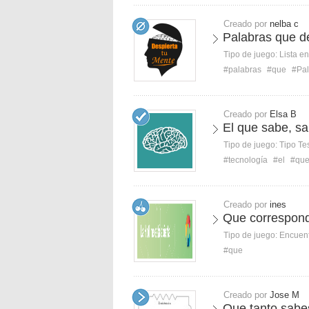
Creado por
nelba c
Palabras que d
Tipo de juego:
Lista e
#palabras
#que
#Pal
Creado por
Elsa B
El que sabe, sa
Tipo de juego:
Tipo Te
#tecnología
#el
#qu
Creado por
ines
Que correspon
Tipo de juego:
Encuent
#que
Creado por
Jose M
Que tanto sabes