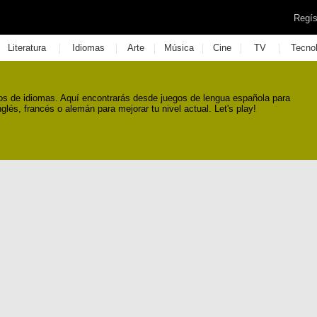
Regís
|
|
|
|
|
|
Literatura
Idiomas
Arte
Música
Cine
TV
Tecno
os de idiomas. Aquí encontrarás desde juegos de lengua española para
glés, francés o alemán para mejorar tu nivel actual. Let's play!