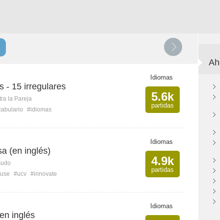
Ah
Idiomas
s - 15 irregulares
5.6k
ra la Pareja
partidas
abulario
#idiomas
Idiomas
sa (en inglés)
4.9k
mudo
partidas
use
#ucv
#innovate
Idiomas
 en inglés