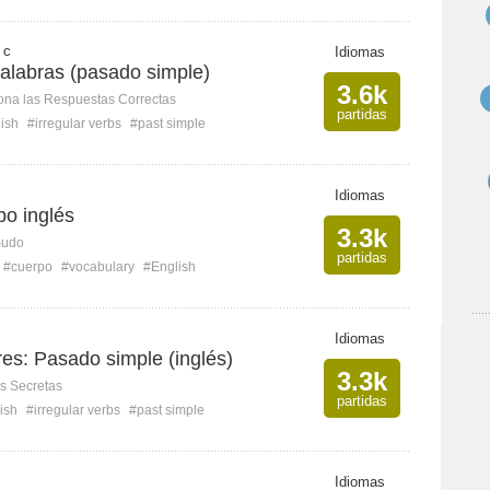
 c
Idiomas
palabras (pasado simple)
3.6k
ona las Respuestas Correctas
partidas
ish
#irregular verbs
#past simple
Idiomas
po inglés
3.3k
mudo
partidas
#cuerpo
#vocabulary
#English
Idiomas
res: Pasado simple (inglés)
3.3k
s Secretas
partidas
ish
#irregular verbs
#past simple
Idiomas