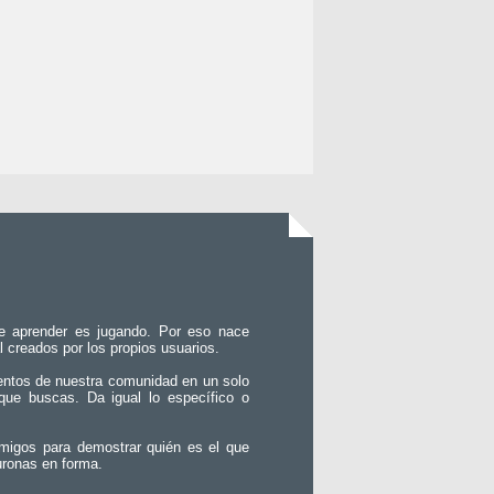
e aprender es jugando. Por eso nace
l creados por los propios usuarios.
entos de nuestra comunidad en un solo
que buscas. Da igual lo específico o
migos para demostrar quién es el que
uronas en forma.