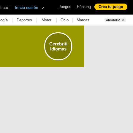
|
Juegos
Ránking
Crea tu juego
|
trate
Inicia sesión
|
|
|
|
logía
Deportes
Motor
Ocio
Marcas
Cerebriti
Idiomas