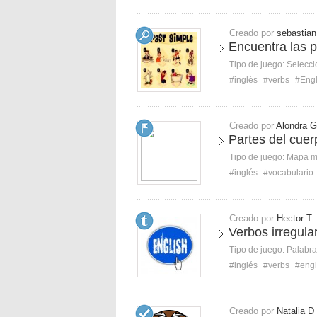
Creado por
sebastian
Encuentra las 
Tipo de juego:
Selecci
#inglés
#verbs
#Engl
Creado por
Alondra G
Partes del cuer
Tipo de juego:
Mapa 
#inglés
#vocabulario
Creado por
Hector T
Verbos irregula
Tipo de juego:
Palabra
#inglés
#verbs
#engl
Creado por
Natalia D