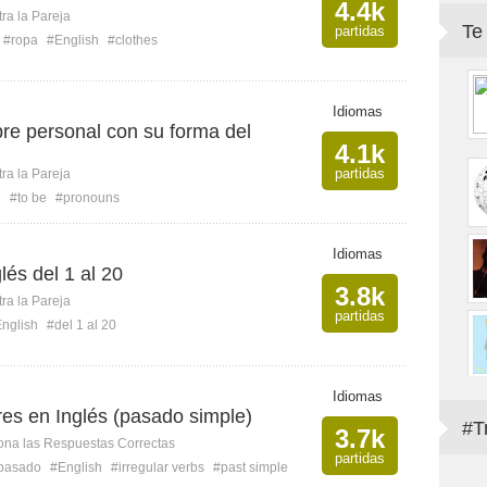
4.4k
ra la Pareja
Te
partidas
#ropa
#English
#clothes
Idiomas
re personal con su forma del
4.1k
partidas
ra la Pareja
1
#to be
#pronouns
Idiomas
és del 1 al 20
3.8k
ra la Pareja
partidas
nglish
#del 1 al 20
Idiomas
res en Inglés (pasado simple)
#T
3.7k
ona las Respuestas Correctas
partidas
pasado
#English
#irregular verbs
#past simple