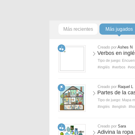
Más recientes
Más jugados
Creado por
Ashes N
Verbos en inglé
Tipo de juego:
Encuent
#inglés
#verbos
#voc
Creado por
Raquel L
Partes de la ca
Tipo de juego:
Mapa 
#inglés
#english
#ho
Creado por
Sara
Adivina la ropa