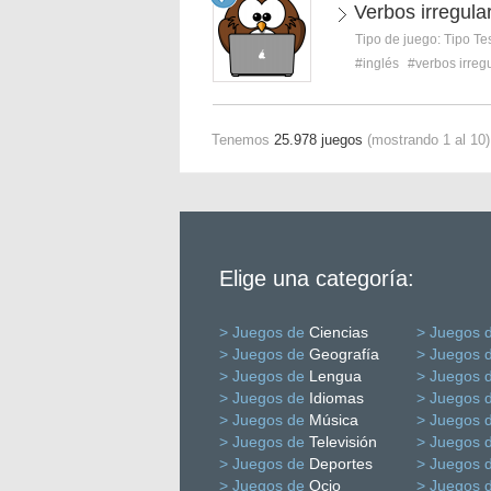
Verbos irregular
Tipo de juego:
Tipo Te
#inglés
#verbos irreg
Tenemos
25.978 juegos
(mostrando 1 al 10)
Elige una categoría:
> Juegos de
Ciencias
> Juegos 
> Juegos de
Geografía
> Juegos 
> Juegos de
Lengua
> Juegos 
> Juegos de
Idiomas
> Juegos 
> Juegos de
Música
> Juegos 
> Juegos de
Televisión
> Juegos 
> Juegos de
Deportes
> Juegos 
> Juegos de
Ocio
> Juegos 