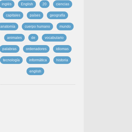
inglés
English
20
ciencias
capitales
países
geografía
anatomía
cuerpo humano
mundo
animales
de
vocabulario
palabras
ordenadores
idiomas
tecnología
informática
historia
english