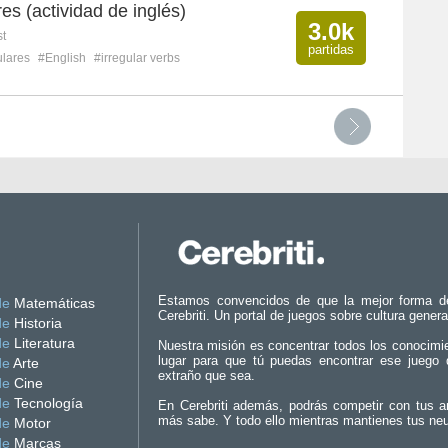
es (actividad de inglés)
3.0k
st
partidas
ulares
#English
#irregular verbs
Estamos convencidos de que la mejor forma d
de
Matemáticas
Cerebriti. Un portal de juegos sobre cultura genera
de
Historia
de
Literatura
Nuestra misión es concentrar todos los conocimi
lugar para que tú puedas encontrar ese juego 
de
Arte
extraño que sea.
de
Cine
de
Tecnología
En Cerebriti además, podrás competir con tus a
más sabe. Y todo ello mientras mantienes tus ne
de
Motor
de
Marcas