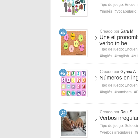
Tipo de juego:
Encuent
#inglés
#vocabulario
Creado por
Sara M
Une el pronomb
verbo to be
Tipo de juego:
Encuent
#inglés
#english
#A
Creado por
Gynna A
Números en ingl
Tipo de juego:
Encuent
#inglés
#numbers
#E
Creado por
Raul S
Verbos irregula
Tipo de juego:
Selecci
#verbos irregulares
#