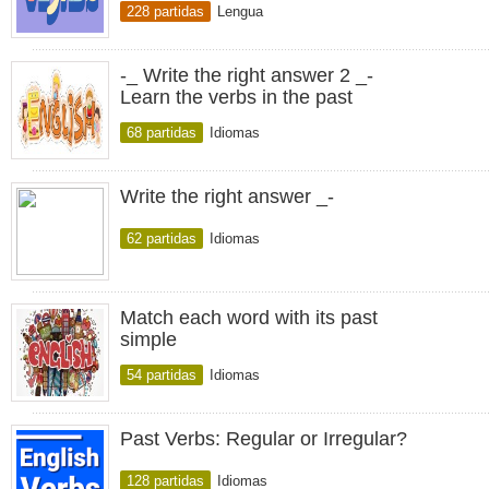
228 partidas
Lengua
-_ Write the right answer 2 _-
Learn the verbs in the past
68 partidas
Idiomas
Write the right answer _-
62 partidas
Idiomas
Match each word with its past
simple
54 partidas
Idiomas
Past Verbs: Regular or Irregular?
128 partidas
Idiomas