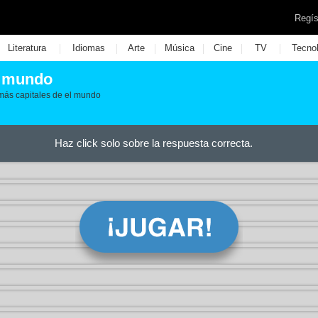
Regís
|
|
|
|
|
|
Literatura
Idiomas
Arte
Música
Cine
TV
Tecno
l mundo
más capitales de el mundo
Haz click solo sobre la respuesta correcta.