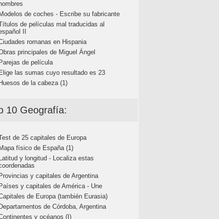
nombres
Modelos de coches - Escribe su fabricante
Títulos de películas mal traducidas al
español II
Ciudades romanas en Hispania
Obras principales de Miguel Ángel
Parejas de película
Elige las sumas cuyo resultado es 23
Huesos de la cabeza (1)
p 10 Geografía:
Test de 25 capitales de Europa
Mapa físico de España (1)
Latitud y longitud - Localiza estas
coordenadas
Provincias y capitales de Argentina
Países y capitales de América - Une
Capitales de Europa (también Eurasia)
Departamentos de Córdoba, Argentina
Continentes y océanos (I)