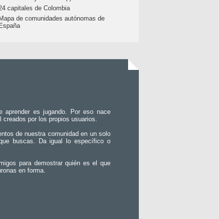
24 capitales de Colombia
Mapa de comunidades autónomas de
España
e aprender es jugando. Por eso nace
l creados por los propios usuarios.
entos de nuestra comunidad en un solo
que buscas. Da igual lo específico o
migos para demostrar quién es el que
uronas en forma.