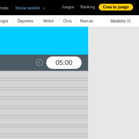
|
Juegos
Ránking
Crea tu juego
|
trate
Inicia sesión
|
|
|
|
logía
Deportes
Motor
Ocio
Marcas
05:00