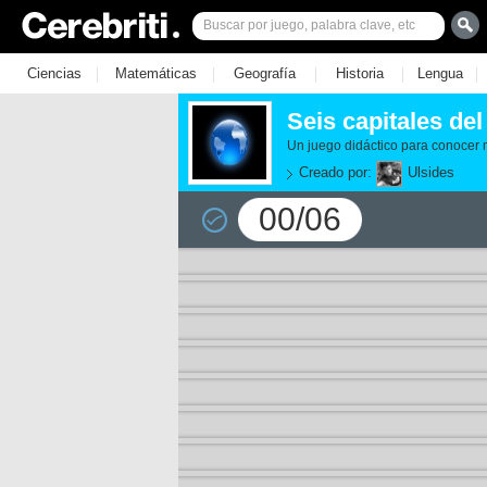
|
|
|
|
|
Ciencias
Matemáticas
Geografía
Historia
Lengua
Seis capitales de
Un juego didáctico para conocer 
Creado por:
Ulsides
00/06