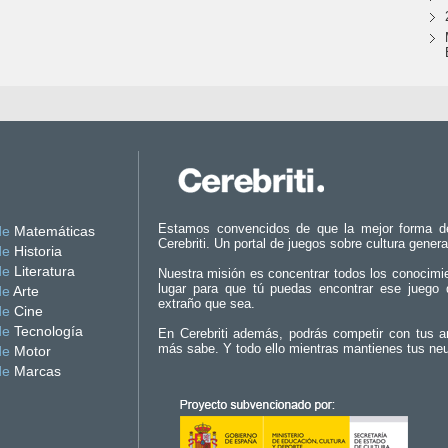
Estamos convencidos de que la mejor forma d
de
Matemáticas
Cerebriti. Un portal de juegos sobre cultura genera
de
Historia
de
Literatura
Nuestra misión es concentrar todos los conocimi
lugar para que tú puedas encontrar ese juego 
de
Arte
extraño que sea.
de
Cine
de
Tecnología
En Cerebriti además, podrás competir con tus a
más sabe. Y todo ello mientras mantienes tus ne
de
Motor
de
Marcas