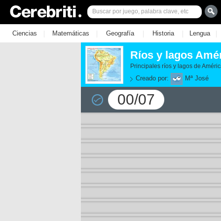
|
|
|
|
|
Ciencias
Matemáticas
Geografía
Historia
Lengua
Ríos y lagos Amér
Principales ríos y lagos de Améric
Creado por:
Mª José
00/07