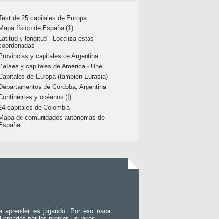
Test de 25 capitales de Europa
Mapa físico de España (1)
Latitud y longitud - Localiza estas
coordenadas
Provincias y capitales de Argentina
Países y capitales de América - Une
Capitales de Europa (también Eurasia)
Departamentos de Córdoba, Argentina
Continentes y océanos (I)
24 capitales de Colombia
Mapa de comunidades autónomas de
España
e aprender es jugando. Por eso nace
l creados por los propios usuarios.