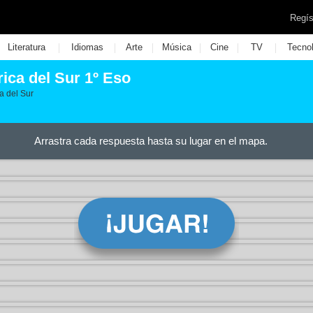
Regís
|
|
|
|
|
|
Literatura
Idiomas
Arte
Música
Cine
TV
Tecno
ica del Sur 1º Eso
a del Sur
Arrastra cada respuesta hasta su lugar en el mapa.