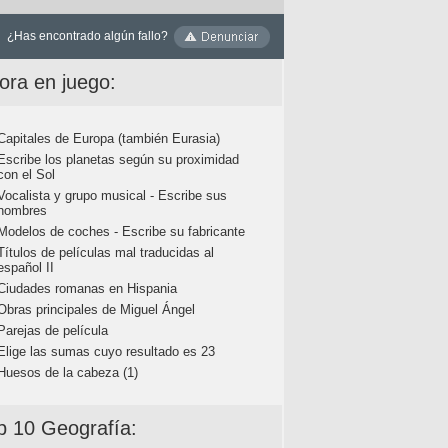
¿Has encontrado algún fallo?
ora en juego:
Capitales de Europa (también Eurasia)
Escribe los planetas según su proximidad
con el Sol
Vocalista y grupo musical - Escribe sus
nombres
Modelos de coches - Escribe su fabricante
Títulos de películas mal traducidas al
español II
Ciudades romanas en Hispania
Obras principales de Miguel Ángel
Parejas de película
Elige las sumas cuyo resultado es 23
Huesos de la cabeza (1)
p 10 Geografía: