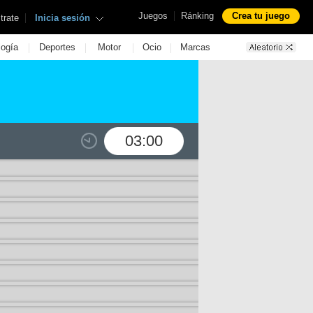
|
Juegos
Ránking
Crea tu juego
|
trate
Inicia sesión
|
|
|
|
logía
Deportes
Motor
Ocio
Marcas
03:00