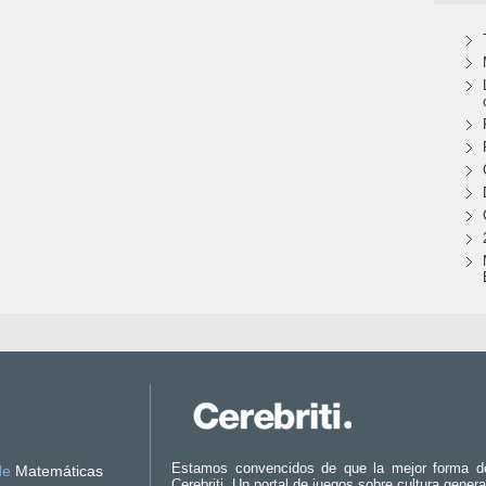
Estamos convencidos de que la mejor forma d
de
Matemáticas
Cerebriti. Un portal de juegos sobre cultura genera