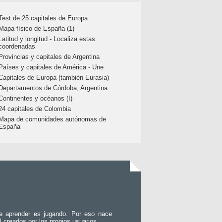
Test de 25 capitales de Europa
Mapa físico de España (1)
Latitud y longitud - Localiza estas
coordenadas
Provincias y capitales de Argentina
Países y capitales de América - Une
Capitales de Europa (también Eurasia)
Departamentos de Córdoba, Argentina
Continentes y océanos (I)
24 capitales de Colombia
Mapa de comunidades autónomas de
España
e aprender es jugando. Por eso nace
l creados por los propios usuarios.