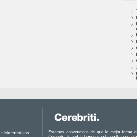
Estamos convencidos de que la mejor forma d
de
Matemáticas
Cerebriti. Un portal de juegos sobre cultura genera