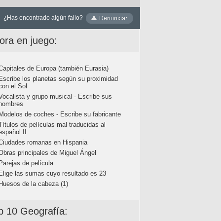
¿Has encontrado algún fallo?
ora en juego:
Capitales de Europa (también Eurasia)
Escribe los planetas según su proximidad
con el Sol
Vocalista y grupo musical - Escribe sus
nombres
Modelos de coches - Escribe su fabricante
Títulos de películas mal traducidas al
español II
Ciudades romanas en Hispania
Obras principales de Miguel Ángel
Parejas de película
Elige las sumas cuyo resultado es 23
Huesos de la cabeza (1)
p 10 Geografía: