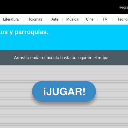
Regís
|
|
|
|
|
|
Literatura
Idiomas
Arte
Música
Cine
TV
Tecno
os y parroquias.
Arrastra cada respuesta hasta su lugar en el mapa.