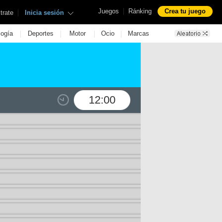
|
Juegos
Ránking
Crea tu juego
|
trate
Inicia sesión
|
|
|
|
logía
Deportes
Motor
Ocio
Marcas
12:00