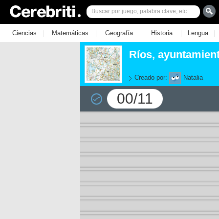
|
|
|
|
|
Ciencias
Matemáticas
Geografía
Historia
Lengua
Ríos, ayuntamient
Creado por:
Natalia
00/11