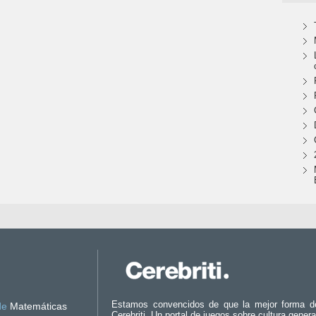
Estamos convencidos de que la mejor forma d
de
Matemáticas
Cerebriti. Un portal de juegos sobre cultura genera