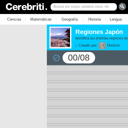
|
|
|
|
|
Ciencias
Matemáticas
Geografía
Historia
Lengua
Regiones Japón
Identifica las distintas regiones
Creado por:
Horizon
00/08