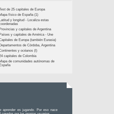
Test de 25 capitales de Europa
Mapa físico de España (1)
Latitud y longitud - Localiza estas
coordenadas
Provincias y capitales de Argentina
Países y capitales de América - Une
Capitales de Europa (también Eurasia)
Departamentos de Córdoba, Argentina
Continentes y océanos (I)
24 capitales de Colombia
Mapa de comunidades autónomas de
España
e aprender es jugando. Por eso nace
l creados por los propios usuarios.