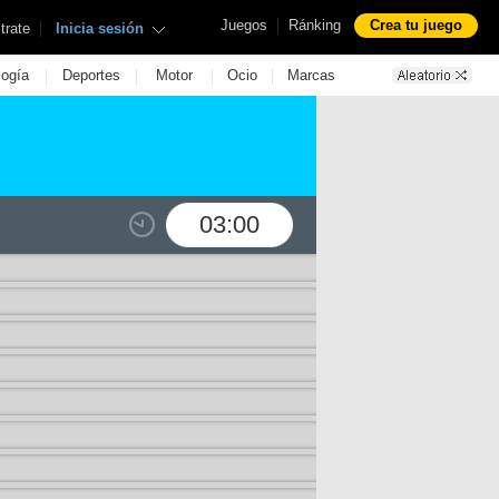
|
Juegos
Ránking
Crea tu juego
|
trate
Inicia sesión
|
|
|
|
logía
Deportes
Motor
Ocio
Marcas
03:00