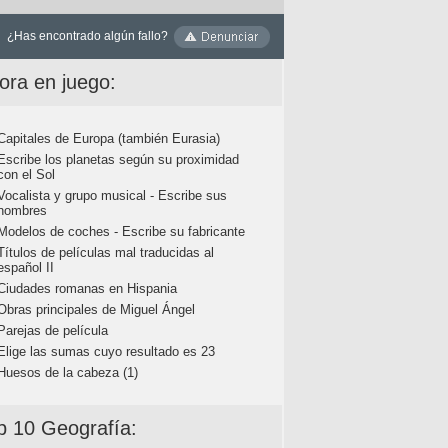
¿Has encontrado algún fallo?
ora en juego:
Capitales de Europa (también Eurasia)
Escribe los planetas según su proximidad
con el Sol
Vocalista y grupo musical - Escribe sus
nombres
Modelos de coches - Escribe su fabricante
Títulos de películas mal traducidas al
español II
Ciudades romanas en Hispania
Obras principales de Miguel Ángel
Parejas de película
Elige las sumas cuyo resultado es 23
Huesos de la cabeza (1)
p 10 Geografía: