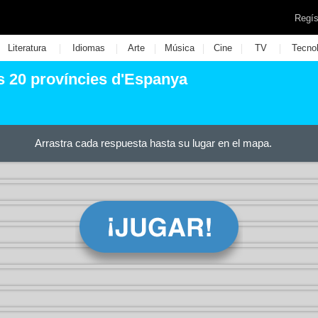
Regís
|
|
|
|
|
|
Literatura
Idiomas
Arte
Música
Cine
TV
Tecno
s 20 províncies d'Espanya
Arrastra cada respuesta hasta su lugar en el mapa.