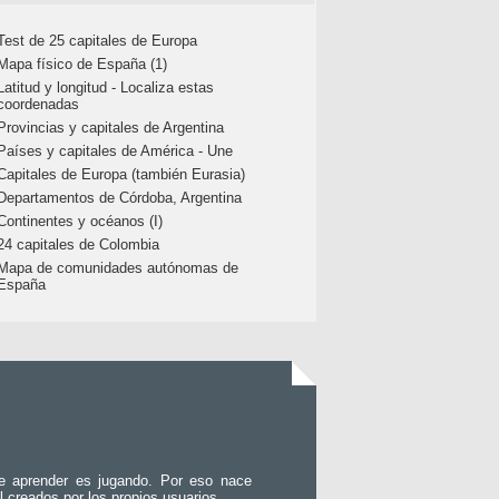
Test de 25 capitales de Europa
Mapa físico de España (1)
Latitud y longitud - Localiza estas
coordenadas
Provincias y capitales de Argentina
Países y capitales de América - Une
Capitales de Europa (también Eurasia)
Departamentos de Córdoba, Argentina
Continentes y océanos (I)
24 capitales de Colombia
Mapa de comunidades autónomas de
España
e aprender es jugando. Por eso nace
l creados por los propios usuarios.