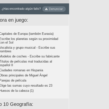
¿Has encontrado algún fallo?
ora en juego:
Capitales de Europa (también Eurasia)
Escribe los planetas según su proximidad
con el Sol
Vocalista y grupo musical - Escribe sus
nombres
Modelos de coches - Escribe su fabricante
Títulos de películas mal traducidas al
español II
Ciudades romanas en Hispania
Obras principales de Miguel Ángel
Parejas de película
Elige las sumas cuyo resultado es 23
Huesos de la cabeza (1)
p 10 Geografía: