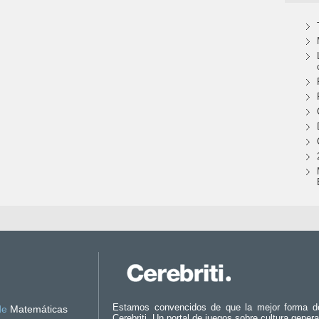
Estamos convencidos de que la mejor forma d
de
Matemáticas
Cerebriti. Un portal de juegos sobre cultura genera