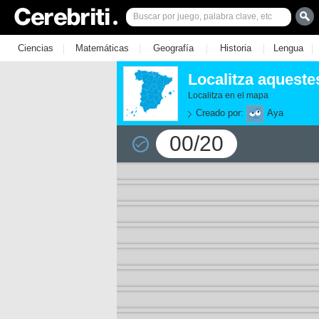
|
|
|
|
|
Ciencias
Matemáticas
Geografía
Historia
Lengua
Localitza aqueste
Localitza en el mapa
Creado por:
Aya
00/20