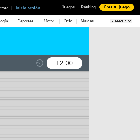
|
Juegos
Ránking
Crea tu juego
|
trate
Inicia sesión
|
|
|
|
logía
Deportes
Motor
Ocio
Marcas
12:00