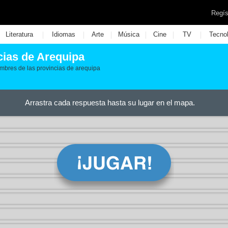
Regís
|
|
|
|
|
|
Literatura
Idiomas
Arte
Música
Cine
TV
Tecno
cias de Arequipa
ombres de las provincias de arequipa
Arrastra cada respuesta hasta su lugar en el mapa.