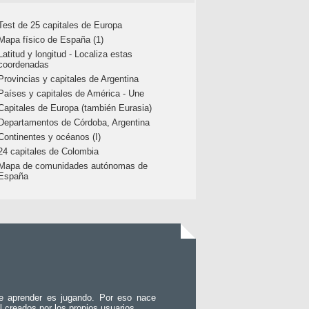
Test de 25 capitales de Europa
Mapa físico de España (1)
Latitud y longitud - Localiza estas
coordenadas
Provincias y capitales de Argentina
Países y capitales de América - Une
Capitales de Europa (también Eurasia)
Departamentos de Córdoba, Argentina
Continentes y océanos (I)
24 capitales de Colombia
Mapa de comunidades autónomas de
España
e aprender es jugando. Por eso nace
l creados por los propios usuarios.