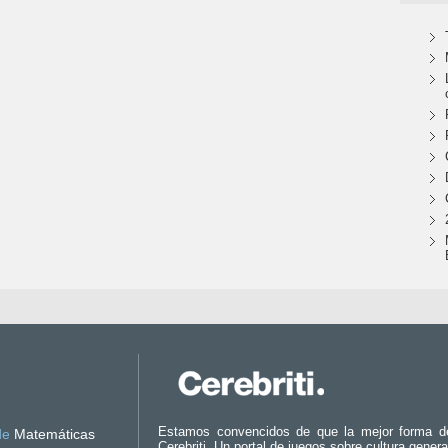
Estamos convencidos de que la mejor forma d
de
Matemáticas
Cerebriti. Un portal de juegos sobre cultura genera