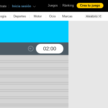
|
Juegos
Ránking
Crea tu juego
|
trate
Inicia sesión
|
|
|
|
logía
Deportes
Motor
Ocio
Marcas
02:00