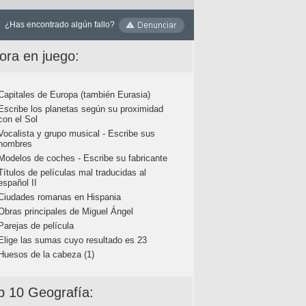
¿Has encontrado algún fallo?
ora en juego:
Capitales de Europa (también Eurasia)
Escribe los planetas según su proximidad
con el Sol
Vocalista y grupo musical - Escribe sus
nombres
Modelos de coches - Escribe su fabricante
Títulos de películas mal traducidas al
español II
Ciudades romanas en Hispania
Obras principales de Miguel Ángel
Parejas de película
Elige las sumas cuyo resultado es 23
Huesos de la cabeza (1)
p 10 Geografía: