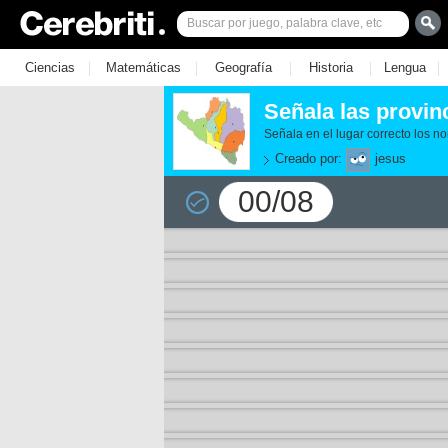
|
|
|
|
|
Ciencias
Matemáticas
Geografía
Historia
Lengua
Señala las provin
Señala en el lugar correcto los n
Creado por:
jesus
00/08