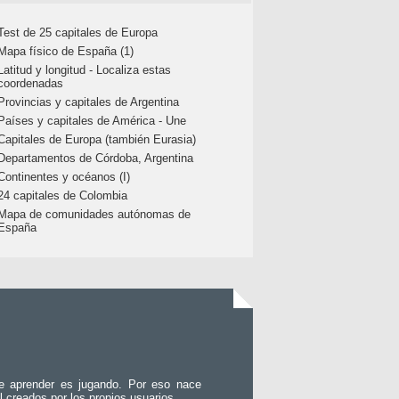
Test de 25 capitales de Europa
Mapa físico de España (1)
Latitud y longitud - Localiza estas
coordenadas
Provincias y capitales de Argentina
Países y capitales de América - Une
Capitales de Europa (también Eurasia)
Departamentos de Córdoba, Argentina
Continentes y océanos (I)
24 capitales de Colombia
Mapa de comunidades autónomas de
España
e aprender es jugando. Por eso nace
l creados por los propios usuarios.