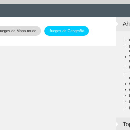
Ah
uegos de Mapa mudo
Juegos de Geografía
To