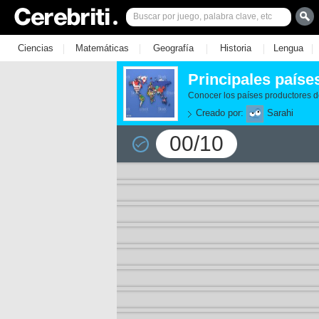
|
|
|
|
|
Ciencias
Matemáticas
Geografía
Historia
Lengua
Principales paíse
Conocer los países productores 
Creado por:
Sarahi
00/10