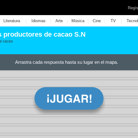
Regís
|
|
|
|
|
|
Literatura
Idiomas
Arte
Música
Cine
TV
Tecno
s productores de cacao S.N
de cacao
Arrastra cada respuesta hasta su lugar en el mapa.