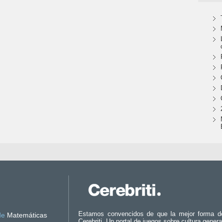
Estamos convencidos de que la mejor forma d
de
Matemáticas
Cerebriti. Un portal de juegos sobre cultura genera