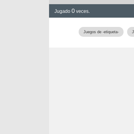
0
Jugado
veces.
Juegos de -etiqueta-
J