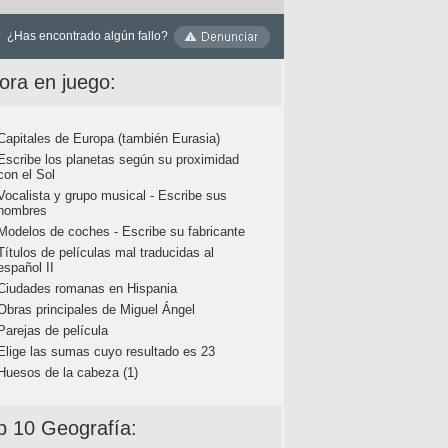
¿Has encontrado algún fallo?
ora en juego:
Capitales de Europa (también Eurasia)
Escribe los planetas según su proximidad
con el Sol
Vocalista y grupo musical - Escribe sus
nombres
Modelos de coches - Escribe su fabricante
Títulos de películas mal traducidas al
español II
Ciudades romanas en Hispania
Obras principales de Miguel Ángel
Parejas de película
Elige las sumas cuyo resultado es 23
Huesos de la cabeza (1)
p 10 Geografía: