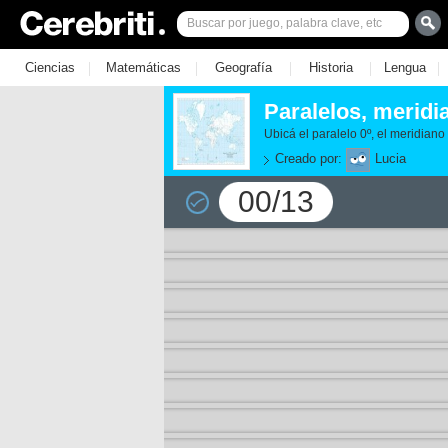
|
|
|
|
|
Ciencias
Matemáticas
Geografía
Historia
Lengua
Paralelos, meridi
Ubicá el paralelo 0º, el meridiano
Creado por:
Lucia
00/13