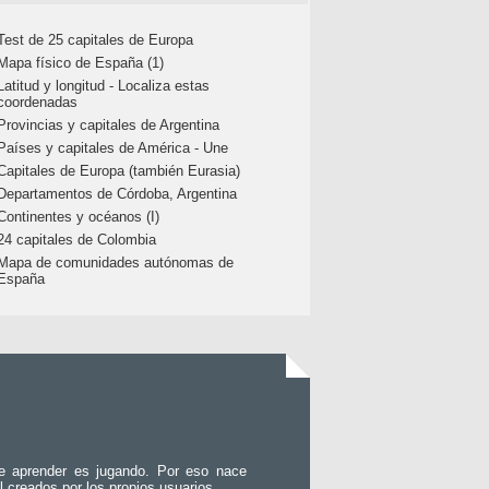
Test de 25 capitales de Europa
Mapa físico de España (1)
Latitud y longitud - Localiza estas
coordenadas
Provincias y capitales de Argentina
Países y capitales de América - Une
Capitales de Europa (también Eurasia)
Departamentos de Córdoba, Argentina
Continentes y océanos (I)
24 capitales de Colombia
Mapa de comunidades autónomas de
España
e aprender es jugando. Por eso nace
l creados por los propios usuarios.