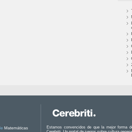
Estamos convencidos de que la mejor forma d
de
Matemáticas
Cerebriti. Un portal de juegos sobre cultura genera