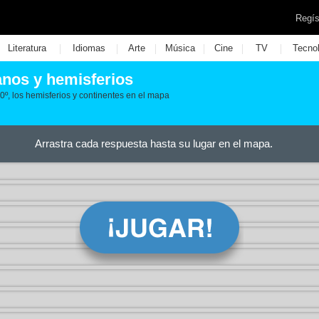
Regís
|
|
|
|
|
|
Literatura
Idiomas
Arte
Música
Cine
TV
Tecno
anos y hemisferios
 0º, los hemisferios y continentes en el mapa
Arrastra cada respuesta hasta su lugar en el mapa.