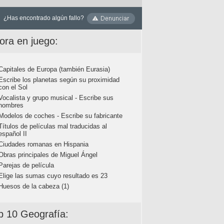
¿Has encontrado algún fallo?
ora en juego:
Capitales de Europa (también Eurasia)
Escribe los planetas según su proximidad
con el Sol
Vocalista y grupo musical - Escribe sus
nombres
Modelos de coches - Escribe su fabricante
Títulos de películas mal traducidas al
español II
Ciudades romanas en Hispania
Obras principales de Miguel Ángel
Parejas de película
Elige las sumas cuyo resultado es 23
Huesos de la cabeza (1)
p 10 Geografía: