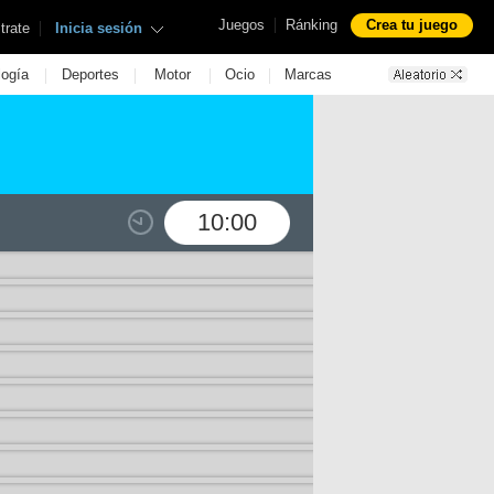
|
Juegos
Ránking
Crea tu juego
|
trate
Inicia sesión
|
|
|
|
logía
Deportes
Motor
Ocio
Marcas
10:00