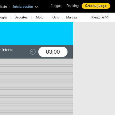
|
Juegos
Ránking
Crea tu juego
|
trate
Inicia sesión
|
|
|
|
logía
Deportes
Motor
Ocio
Marcas
 intenta
03:00