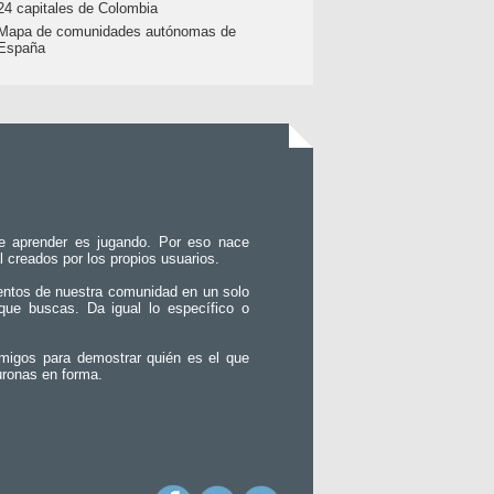
24 capitales de Colombia
Mapa de comunidades autónomas de
España
e aprender es jugando. Por eso nace
l creados por los propios usuarios.
entos de nuestra comunidad en un solo
que buscas. Da igual lo específico o
migos para demostrar quién es el que
uronas en forma.