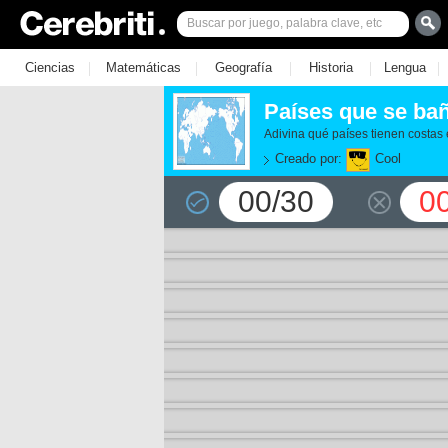
|
|
|
|
|
Ciencias
Matemáticas
Geografía
Historia
Lengua
Países que se bañ
Adivina qué países tienen costas 
Creado por:
Cool
00/30
0