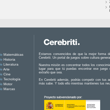
Estamos convencidos de que la mejor forma d
de
Matemáticas
Cerebriti. Un portal de juegos sobre cultura genera
de
Historia
de
Literatura
Nuestra misión es concentrar todos los conocimi
lugar para que tú puedas encontrar ese juego 
de
Arte
extraño que sea.
de
Cine
de
Tecnología
En Cerebriti además, podrás competir con tus a
más sabe. Y todo ello mientras mantienes tus ne
de
Motor
de
Marcas