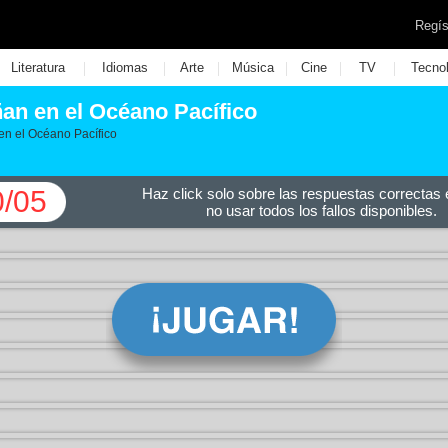
Regís
|
|
|
|
|
|
Literatura
Idiomas
Arte
Música
Cine
TV
Tecno
an en el Océano Pacífico
en el Océano Pacífico
0/05
Haz click solo sobre las respuestas correctas e
no usar todos los fallos disponibles.