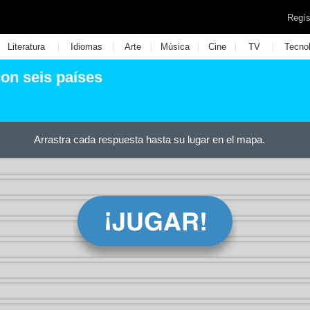
Regís
|
|
|
|
|
|
Literatura
Idiomas
Arte
Música
Cine
TV
Tecno
on seis países
Arrastra cada respuesta hasta su lugar en el mapa.