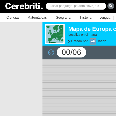
|
|
|
|
|
Ciencias
Matemáticas
Geografía
Historia
Lengua
Mapa de Europa c
Localiza en el mapa
Creado por:
Jason
00/06