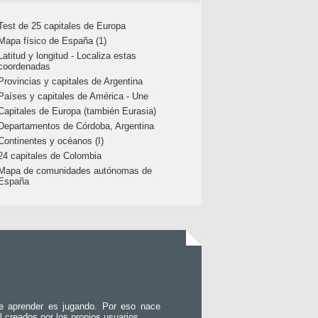
Test de 25 capitales de Europa
Mapa físico de España (1)
Latitud y longitud - Localiza estas
coordenadas
Provincias y capitales de Argentina
Países y capitales de América - Une
Capitales de Europa (también Eurasia)
Departamentos de Córdoba, Argentina
Continentes y océanos (I)
24 capitales de Colombia
Mapa de comunidades autónomas de
España
e aprender es jugando. Por eso nace
l creados por los propios usuarios.