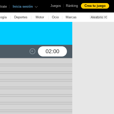
|
Juegos
Ránking
Crea tu juego
|
trate
Inicia sesión
|
|
|
|
logía
Deportes
Motor
Ocio
Marcas
02:00