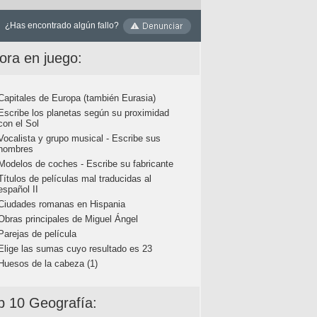
¿Has encontrado algún fallo?
ora en juego:
Capitales de Europa (también Eurasia)
Escribe los planetas según su proximidad
con el Sol
Vocalista y grupo musical - Escribe sus
nombres
Modelos de coches - Escribe su fabricante
Títulos de películas mal traducidas al
español II
Ciudades romanas en Hispania
Obras principales de Miguel Ángel
Parejas de película
Elige las sumas cuyo resultado es 23
Huesos de la cabeza (1)
p 10 Geografía: