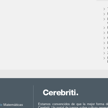
Estamos convencidos de que la mejor forma d
de
Matemáticas
Cerebriti. Un portal de juegos sobre cultura genera