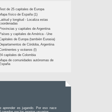
Test de 25 capitales de Europa
Mapa físico de España (1)
Latitud y longitud - Localiza estas
coordenadas
Provincias y capitales de Argentina
Países y capitales de América - Une
Capitales de Europa (también Eurasia)
Departamentos de Córdoba, Argentina
Continentes y océanos (I)
24 capitales de Colombia
Mapa de comunidades autónomas de
España
e aprender es jugando. Por eso nace
l creados por los propios usuarios.