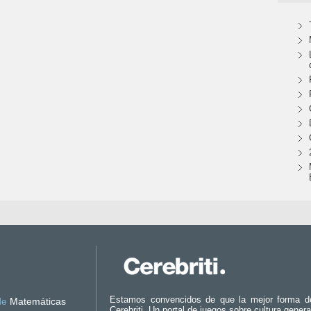
Estamos convencidos de que la mejor forma d
de
Matemáticas
Cerebriti. Un portal de juegos sobre cultura genera