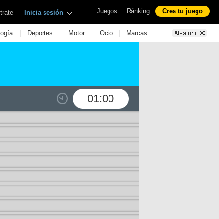
|
Juegos
Ránking
Crea tu juego
|
trate
Inicia sesión
|
|
|
|
logía
Deportes
Motor
Ocio
Marcas
01:00