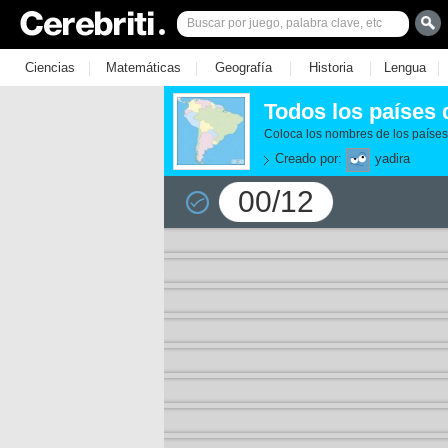
|
|
|
|
|
Ciencias
Matemáticas
Geografía
Historia
Lengua
Todos los países 
Coloca los nombres de los países
Creado por:
yadira
00/12