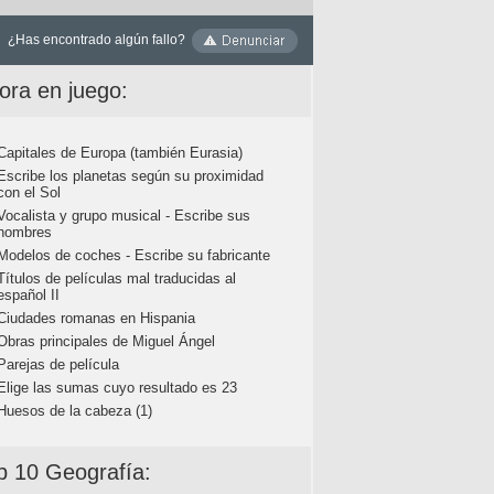
¿Has encontrado algún fallo?
ora en juego:
Capitales de Europa (también Eurasia)
Escribe los planetas según su proximidad
con el Sol
Vocalista y grupo musical - Escribe sus
nombres
Modelos de coches - Escribe su fabricante
Títulos de películas mal traducidas al
español II
Ciudades romanas en Hispania
Obras principales de Miguel Ángel
Parejas de película
Elige las sumas cuyo resultado es 23
Huesos de la cabeza (1)
p 10 Geografía: