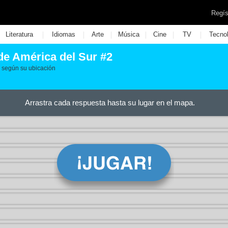
Regís
|
|
|
|
|
|
Literatura
Idiomas
Arte
Música
Cine
TV
Tecno
de América del Sur #2
 según su ubicación
Arrastra cada respuesta hasta su lugar en el mapa.