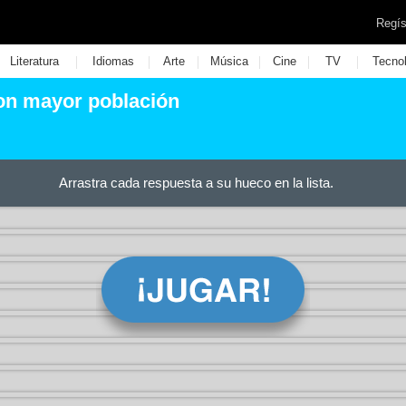
Regís
|
|
|
|
|
|
Literatura
Idiomas
Arte
Música
Cine
TV
Tecno
con mayor población
Arrastra cada respuesta a su hueco en la lista.