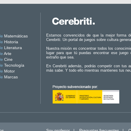
Estamos convencidos de que la mejor forma d
de
Matemáticas
Cerebriti. Un portal de juegos sobre cultura genera
de
Historia
de
Literatura
Nuestra misión es concentrar todos los conocimi
lugar para que tú puedas encontrar ese juego 
de
Arte
extraño que sea.
de
Cine
de
Tecnología
En Cerebriti además, podrás competir con tus a
más sabe. Y todo ello mientras mantienes tus ne
de
Motor
de
Marcas
os.
Soy profesor
|
Preguntas frecuentes
|
C