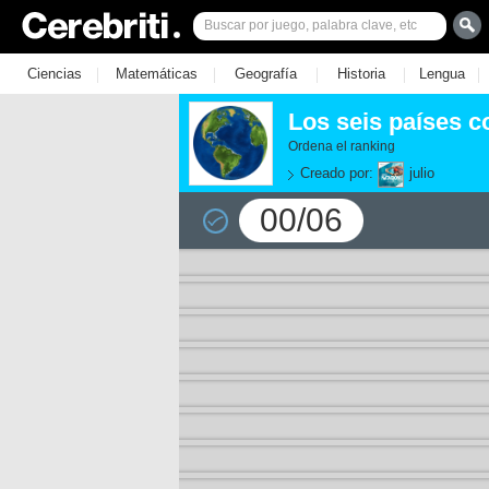
|
|
|
|
|
Ciencias
Matemáticas
Geografía
Historia
Lengua
Los seis países 
Ordena el ranking
Creado por:
julio
00/06