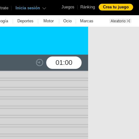
|
Juegos
Ránking
Crea tu juego
|
trate
Inicia sesión
|
|
|
|
logía
Deportes
Motor
Ocio
Marcas
01:00