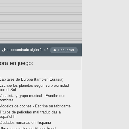
¿Has encontrado algún fallo?
ora en juego:
Capitales de Europa (también Eurasia)
Escribe los planetas según su proximidad
con el Sol
Vocalista y grupo musical - Escribe sus
nombres
Modelos de coches - Escribe su fabricante
Títulos de películas mal traducidas al
español II
Ciudades romanas en Hispania
Obras principales de Miguel Ángel