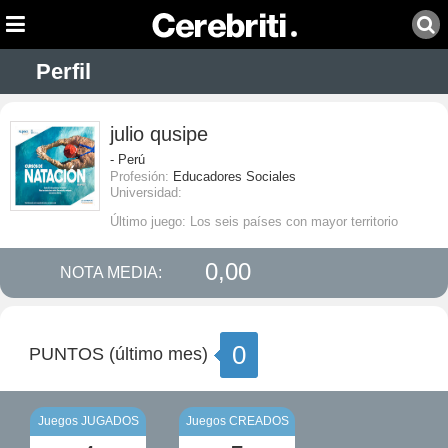
Perfil
julio qusipe
- Perú
Profesión:
Educadores Sociales
Universidad:
Último juego: Los seis países con mayor territorio
0,00
NOTA MEDIA:
0
PUNTOS (último mes)
Juegos JUGADOS
Juegos CREADOS