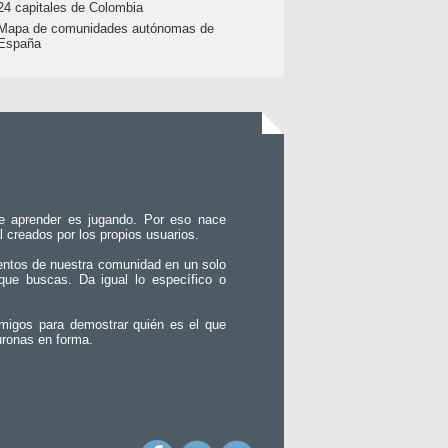
24 capitales de Colombia
Mapa de comunidades autónomas de
España
e aprender es jugando. Por eso nace
l creados por los propios usuarios.
entos de nuestra comunidad en un solo
que buscas. Da igual lo específico o
migos para demostrar quién es el que
uronas en forma.