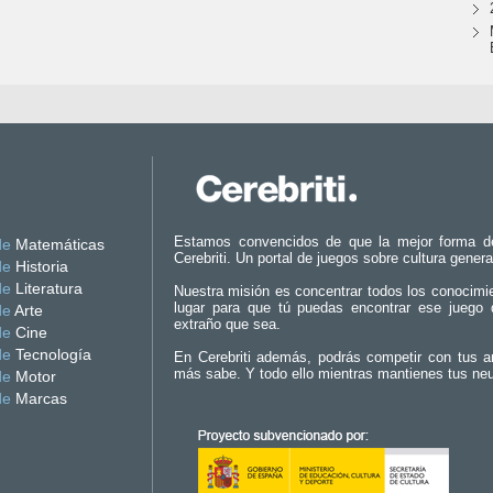
Estamos convencidos de que la mejor forma d
de
Matemáticas
Cerebriti. Un portal de juegos sobre cultura genera
de
Historia
de
Literatura
Nuestra misión es concentrar todos los conocimi
lugar para que tú puedas encontrar ese juego 
de
Arte
extraño que sea.
de
Cine
de
Tecnología
En Cerebriti además, podrás competir con tus a
más sabe. Y todo ello mientras mantienes tus ne
de
Motor
de
Marcas