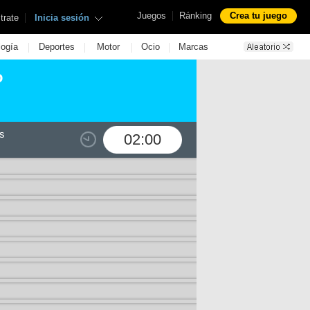
|
Juegos
Ránking
Crea tu juego
|
trate
Inicia sesión
|
|
|
|
logía
Deportes
Motor
Ocio
Marcas
o
s
02:00