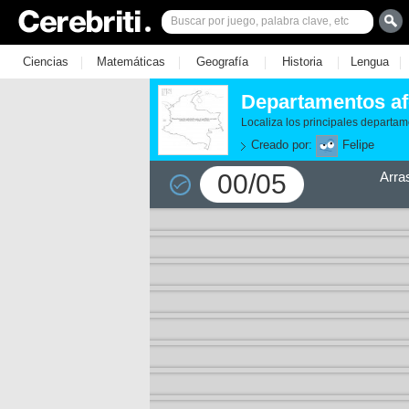
|
|
|
|
|
Ciencias
Matemáticas
Geografía
Historia
Lengua
Departamentos af
Localiza los principales departa
Creado por:
Felipe
00/05
Arra