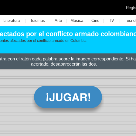
Regís
|
|
|
|
|
|
Literatura
Idiomas
Arte
Música
Cine
TV
Tecno
ectados por el conflicto armado colombian
mentos afectados por el conflicto armado en Colombia
stra con el ratón cada palabra sobre la imagen correspondiente. Si ha
acertado, desaparecerán las dos.