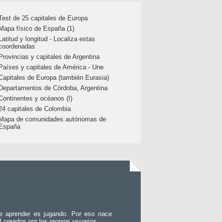
Test de 25 capitales de Europa
Mapa físico de España (1)
Latitud y longitud - Localiza estas
coordenadas
Provincias y capitales de Argentina
Países y capitales de América - Une
Capitales de Europa (también Eurasia)
Departamentos de Córdoba, Argentina
Continentes y océanos (I)
24 capitales de Colombia
Mapa de comunidades autónomas de
España
e aprender es jugando. Por eso nace
l creados por los propios usuarios.