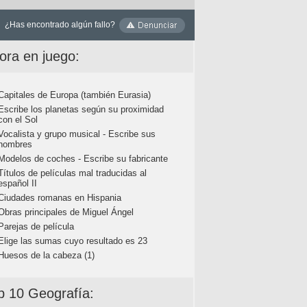
¿Has encontrado algún fallo?
ora en juego:
Capitales de Europa (también Eurasia)
Escribe los planetas según su proximidad
con el Sol
Vocalista y grupo musical - Escribe sus
nombres
Modelos de coches - Escribe su fabricante
Títulos de películas mal traducidas al
español II
Ciudades romanas en Hispania
Obras principales de Miguel Ángel
Parejas de película
Elige las sumas cuyo resultado es 23
Huesos de la cabeza (1)
p 10 Geografía: