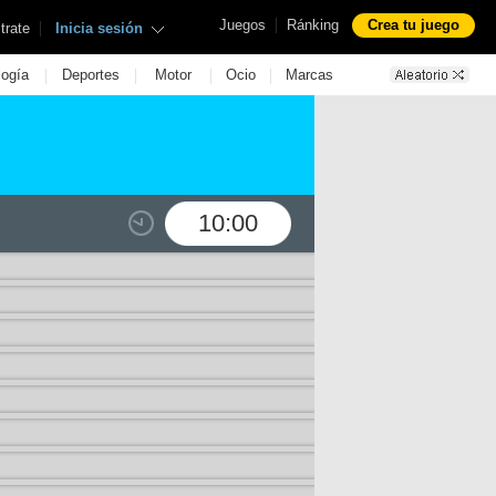
|
Juegos
Ránking
Crea tu juego
|
trate
Inicia sesión
|
|
|
|
logía
Deportes
Motor
Ocio
Marcas
10:00