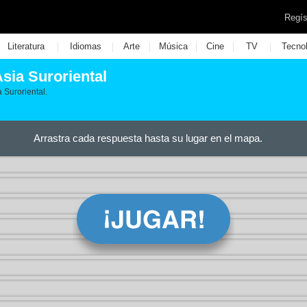
Regís
|
|
|
|
|
|
Literatura
Idiomas
Arte
Música
Cine
TV
Tecno
Asia Suroriental
a Suroriental.
Arrastra cada respuesta hasta su lugar en el mapa.