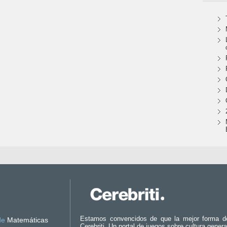
Estamos convencidos de que la mejor forma d
de
Matemáticas
Cerebriti. Un portal de juegos sobre cultura genera