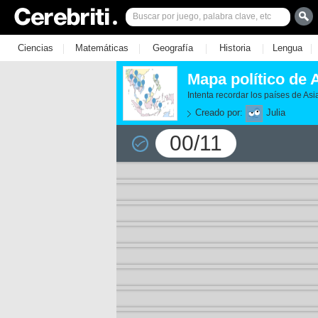
|
|
|
|
|
Ciencias
Matemáticas
Geografía
Historia
Lengua
Mapa político de 
Intenta recordar los países de Asi
Creado por:
Julia
00/11