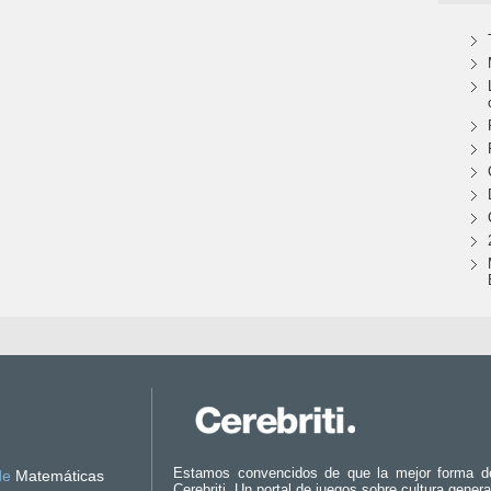
Estamos convencidos de que la mejor forma d
de
Matemáticas
Cerebriti. Un portal de juegos sobre cultura genera