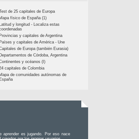
Test de 25 capitales de Europa
Mapa físico de España (1)
Latitud y longitud - Localiza estas
coordenadas
Provincias y capitales de Argentina
Países y capitales de América - Une
Capitales de Europa (también Eurasia)
Departamentos de Córdoba, Argentina
Continentes y océanos (I)
24 capitales de Colombia
Mapa de comunidades autónomas de
España
e aprender es jugando. Por eso nace
l creados por los propios usuarios.