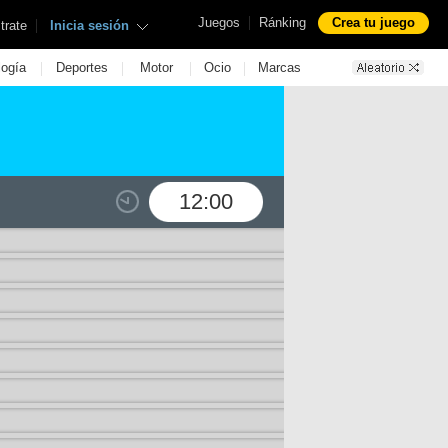
|
Juegos
Ránking
Crea tu juego
|
trate
Inicia sesión
|
|
|
|
logía
Deportes
Motor
Ocio
Marcas
12:00