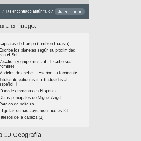
¿Has encontrado algún fallo?
ora en juego:
Capitales de Europa (también Eurasia)
Escribe los planetas según su proximidad
con el Sol
Vocalista y grupo musical - Escribe sus
nombres
Modelos de coches - Escribe su fabricante
Títulos de películas mal traducidas al
español II
Ciudades romanas en Hispania
Obras principales de Miguel Ángel
Parejas de película
Elige las sumas cuyo resultado es 23
Huesos de la cabeza (1)
p 10 Geografía: