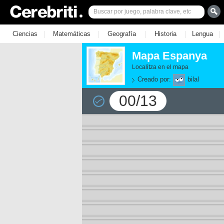
|
|
|
|
|
Ciencias
Matemáticas
Geografía
Historia
Lengua
Mapa Espanya
Localitza en el mapa
Creado por:
bilal
00/13