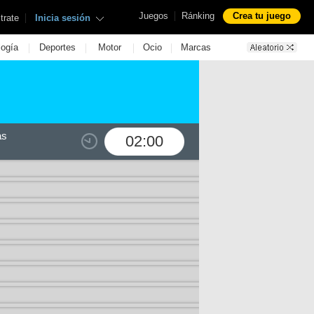
|
Juegos
Ránking
Crea tu juego
|
trate
Inicia sesión
|
|
|
|
logía
Deportes
Motor
Ocio
Marcas
as
02:00