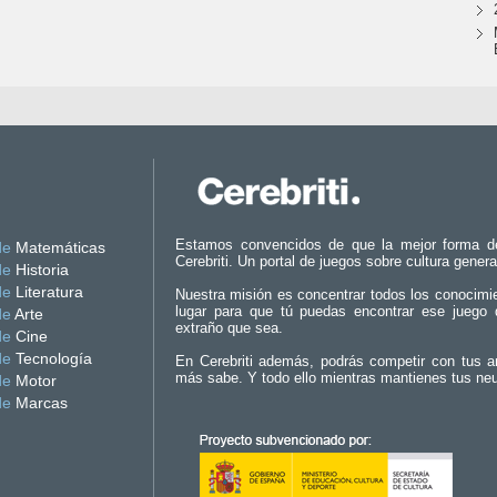
Estamos convencidos de que la mejor forma d
de
Matemáticas
Cerebriti. Un portal de juegos sobre cultura genera
de
Historia
de
Literatura
Nuestra misión es concentrar todos los conocimi
lugar para que tú puedas encontrar ese juego 
de
Arte
extraño que sea.
de
Cine
de
Tecnología
En Cerebriti además, podrás competir con tus a
más sabe. Y todo ello mientras mantienes tus ne
de
Motor
de
Marcas