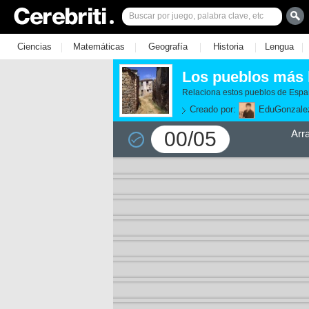
|
|
|
|
|
Ciencias
Matemáticas
Geografía
Historia
Lengua
Los pueblos más 
Relaciona estos pueblos de Espa
Creado por:
EduGonzale
00/05
Arr