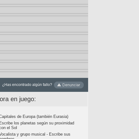
¿Has encontrado algún fallo?
ora en juego:
Capitales de Europa (también Eurasia)
Escribe los planetas según su proximidad
con el Sol
Vocalista y grupo musical - Escribe sus
nombres