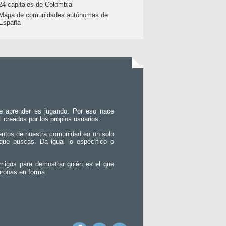
24 capitales de Colombia
Mapa de comunidades autónomas de
España
e aprender es jugando. Por eso nace
l creados por los propios usuarios.
entos de nuestra comunidad en un solo
que buscas. Da igual lo específico o
migos para demostrar quién es el que
uronas en forma.