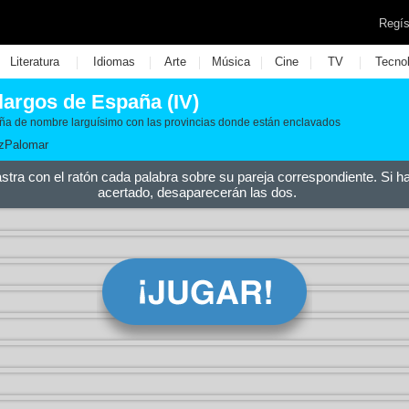
Regís
|
|
|
|
|
|
Literatura
Idiomas
Arte
Música
Cine
TV
Tecno
largos de España (IV)
ña de nombre larguísimo con las provincias donde están enclavados
zPalomar
astra con el ratón cada palabra sobre su pareja correspondiente. Si h
acertado, desaparecerán las dos.