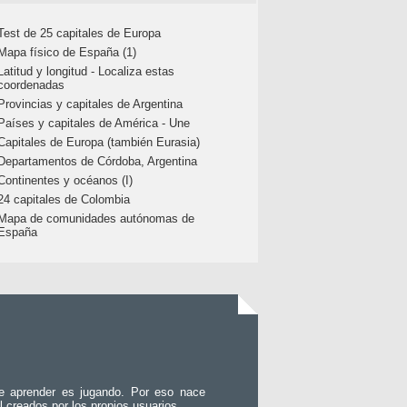
Test de 25 capitales de Europa
Mapa físico de España (1)
Latitud y longitud - Localiza estas
coordenadas
Provincias y capitales de Argentina
Países y capitales de América - Une
Capitales de Europa (también Eurasia)
Departamentos de Córdoba, Argentina
Continentes y océanos (I)
24 capitales de Colombia
Mapa de comunidades autónomas de
España
e aprender es jugando. Por eso nace
l creados por los propios usuarios.