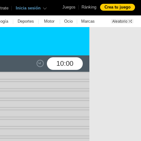
|
Juegos
Ránking
Crea tu juego
|
trate
Inicia sesión
|
|
|
|
logía
Deportes
Motor
Ocio
Marcas
10:00