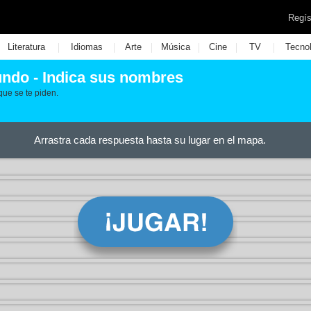
Regís
|
|
|
|
|
|
Literatura
Idiomas
Arte
Música
Cine
TV
Tecno
undo - Indica sus nombres
que se te piden.
Arrastra cada respuesta hasta su lugar en el mapa.