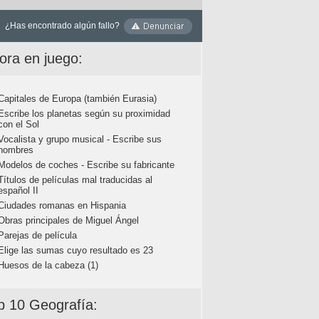
¿Has encontrado algún fallo?
ora en juego:
Capitales de Europa (también Eurasia)
Escribe los planetas según su proximidad
con el Sol
Vocalista y grupo musical - Escribe sus
nombres
Modelos de coches - Escribe su fabricante
Títulos de películas mal traducidas al
español II
Ciudades romanas en Hispania
Obras principales de Miguel Ángel
Parejas de película
Elige las sumas cuyo resultado es 23
Huesos de la cabeza (1)
p 10 Geografía: