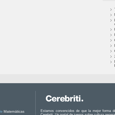
Estamos convencidos de que la mejor forma d
de
Matemáticas
Cerebriti. Un portal de juegos sobre cultura genera