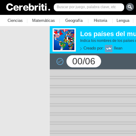
|
|
|
|
|
Ciencias
Matemáticas
Geografía
Historia
Lengua
Los países del m
Indica los nombres de los países 
Creado por:
Ilean
00/06