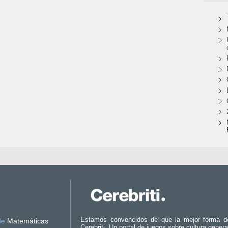
Estamos convencidos de que la mejor forma d
de
Matemáticas
Cerebriti. Un portal de juegos sobre cultura genera