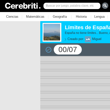
|
|
|
|
|
Ciencias
Matemáticas
Geografía
Historia
Lengua
Límites de Españ
España no tiene límites... Bueno,
Creado por:
Miguel
00/07