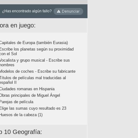
¿Has encontrado algún fallo?
ora en juego:
Capitales de Europa (también Eurasia)
Escribe los planetas según su proximidad
con el Sol
Vocalista y grupo musical - Escribe sus
nombres
Modelos de coches - Escribe su fabricante
Títulos de películas mal traducidas al
español II
Ciudades romanas en Hispania
Obras principales de Miguel Ángel
Parejas de película
Elige las sumas cuyo resultado es 23
Huesos de la cabeza (1)
p 10 Geografía: