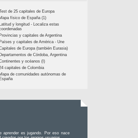
Test de 25 capitales de Europa
Mapa físico de España (1)
Latitud y longitud - Localiza estas
coordenadas
Provincias y capitales de Argentina
Países y capitales de América - Une
Capitales de Europa (también Eurasia)
Departamentos de Córdoba, Argentina
Continentes y océanos (I)
24 capitales de Colombia
Mapa de comunidades autónomas de
España
e aprender es jugando. Por eso nace
l creados por los propios usuarios.