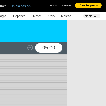
|
Juegos
Ránking
Crea tu juego
|
trate
Inicia sesión
|
|
|
|
logía
Deportes
Motor
Ocio
Marcas
05:00