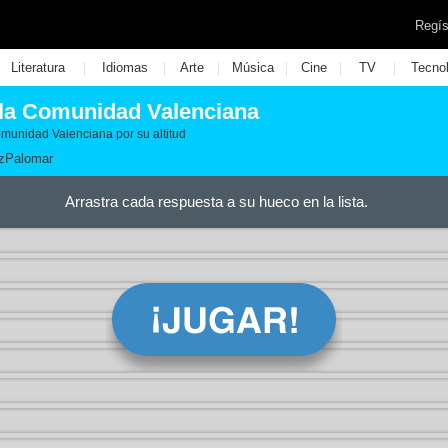
Regís
|
|
|
|
|
|
Literatura
Idiomas
Arte
Música
Cine
TV
Tecno
la Comunidad Valenciana
omunidad Valenciana por su altitud
zPalomar
Arrastra cada respuesta a su hueco en la lista.