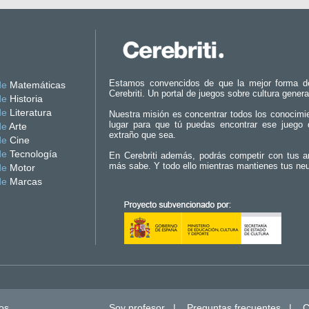
Estamos convencidos de que la mejor forma d
de
Matemáticas
Cerebriti. Un portal de juegos sobre cultura genera
de
Historia
de
Literatura
Nuestra misión es concentrar todos los conocimi
lugar para que tú puedas encontrar ese juego 
de
Arte
extraño que sea.
de
Cine
de
Tecnología
En Cerebriti además, podrás competir con tus a
más sabe. Y todo ello mientras mantienes tus ne
de
Motor
de
Marcas
os.
Soy profesor
|
Preguntas frecuentes
|
C