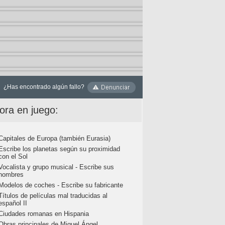
¿Has encontrado algún fallo?
ora en juego:
Capitales de Europa (también Eurasia)
Escribe los planetas según su proximidad
con el Sol
Vocalista y grupo musical - Escribe sus
nombres
Modelos de coches - Escribe su fabricante
Títulos de películas mal traducidas al
español II
Ciudades romanas en Hispania
Obras principales de Miguel Ángel