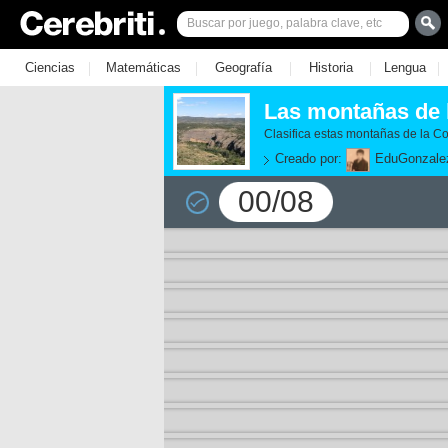
|
|
|
|
|
Ciencias
Matemáticas
Geografía
Historia
Lengua
Las montañas de 
Clasifica estas montañas de la C
Creado por:
EduGonzale
00/08