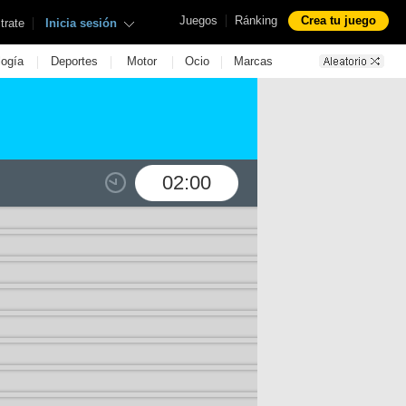
|
Juegos
Ránking
Crea tu juego
|
trate
Inicia sesión
|
|
|
|
logía
Deportes
Motor
Ocio
Marcas
02:00