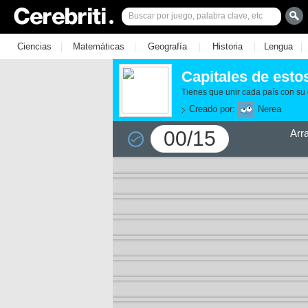
|
|
|
|
|
Ciencias
Matemáticas
Geografía
Historia
Lengua
Capitales de esto
Tienes que unir cada país con su 
Creado por:
Nerea
00/15
Arr