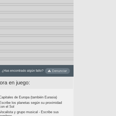
¿Has encontrado algún fallo?
ora en juego:
Capitales de Europa (también Eurasia)
Escribe los planetas según su proximidad
con el Sol
Vocalista y grupo musical - Escribe sus
nombres