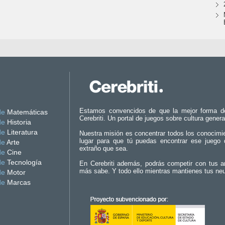
Estamos convencidos de que la mejor forma d
de
Matemáticas
Cerebriti. Un portal de juegos sobre cultura genera
de
Historia
de
Literatura
Nuestra misión es concentrar todos los conocimi
lugar para que tú puedas encontrar ese juego 
de
Arte
extraño que sea.
de
Cine
de
Tecnología
En Cerebriti además, podrás competir con tus a
más sabe. Y todo ello mientras mantienes tus ne
de
Motor
de
Marcas