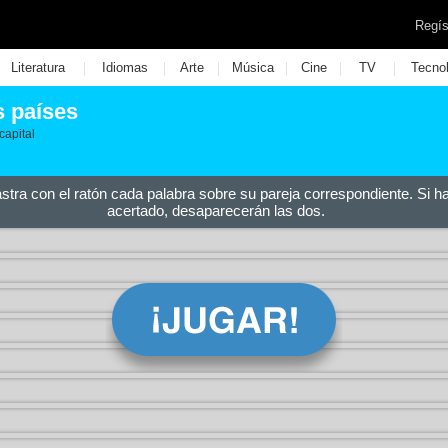
Regís
|
|
|
|
|
|
Literatura
Idiomas
Arte
Música
Cine
TV
Tecno
s países
capital
astra con el ratón cada palabra sobre su pareja correspondiente. Si h
acertado, desaparecerán las dos.