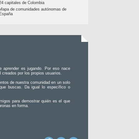
24 capitales de Colombia
Mapa de comunidades autónomas de
España
e aprender es jugando. Por eso nace
l creados por los propios usuarios.
entos de nuestra comunidad en un solo
que buscas. Da igual lo específico o
migos para demostrar quién es el que
uronas en forma.