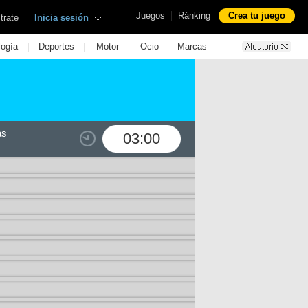
|
Juegos
Ránking
Crea tu juego
|
trate
Inicia sesión
|
|
|
|
logía
Deportes
Motor
Ocio
Marcas
as
03:00