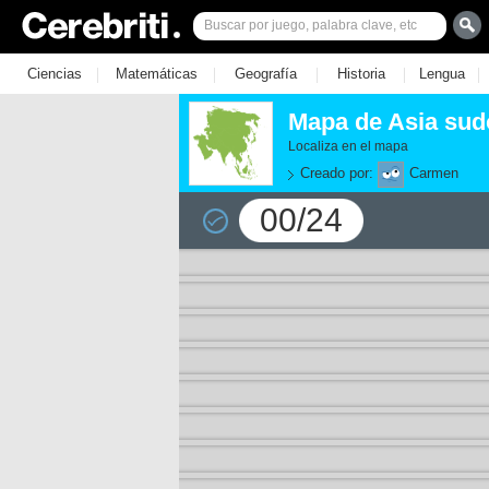
|
|
|
|
|
Ciencias
Matemáticas
Geografía
Historia
Lengua
Mapa de Asia sudo
Localiza en el mapa
Creado por:
Carmen
00/24