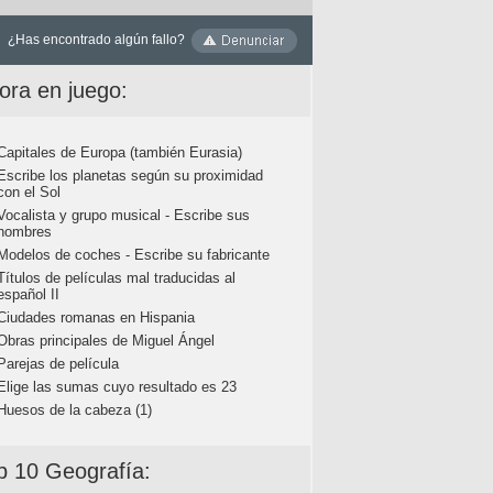
¿Has encontrado algún fallo?
ora en juego:
Capitales de Europa (también Eurasia)
Escribe los planetas según su proximidad
con el Sol
Vocalista y grupo musical - Escribe sus
nombres
Modelos de coches - Escribe su fabricante
Títulos de películas mal traducidas al
español II
Ciudades romanas en Hispania
Obras principales de Miguel Ángel
Parejas de película
Elige las sumas cuyo resultado es 23
Huesos de la cabeza (1)
p 10 Geografía: