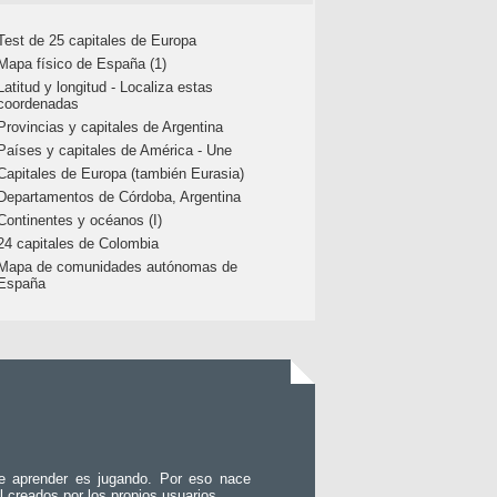
Test de 25 capitales de Europa
Mapa físico de España (1)
Latitud y longitud - Localiza estas
coordenadas
Provincias y capitales de Argentina
Países y capitales de América - Une
Capitales de Europa (también Eurasia)
Departamentos de Córdoba, Argentina
Continentes y océanos (I)
24 capitales de Colombia
Mapa de comunidades autónomas de
España
e aprender es jugando. Por eso nace
l creados por los propios usuarios.