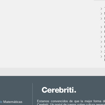
Estamos convencidos de que la mejor forma d
de
Matemáticas
Cerebriti. Un portal de juegos sobre cultura genera