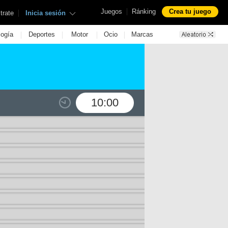
|
Juegos
Ránking
Crea tu juego
|
trate
Inicia sesión
|
|
|
|
logía
Deportes
Motor
Ocio
Marcas
10:00