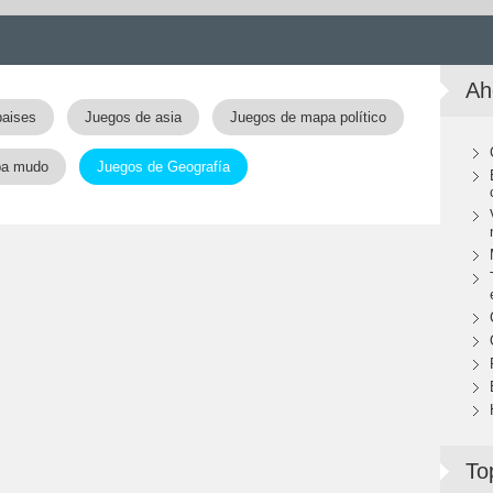
Ah
paises
Juegos de asia
Juegos de mapa político
pa mudo
Juegos de Geografía
To