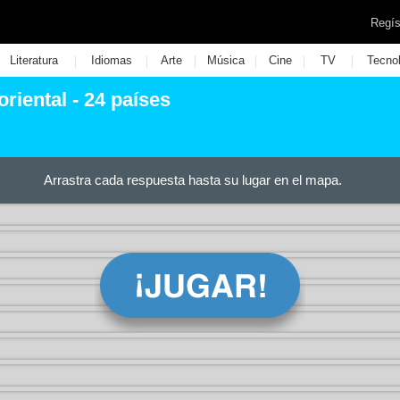
Regís
|
|
|
|
|
|
Literatura
Idiomas
Arte
Música
Cine
TV
Tecno
riental - 24 países
Arrastra cada respuesta hasta su lugar en el mapa.