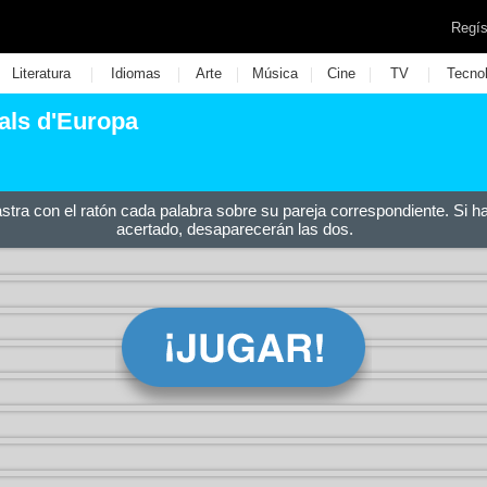
Regís
|
|
|
|
|
|
Literatura
Idiomas
Arte
Música
Cine
TV
Tecno
als d'Europa
astra con el ratón cada palabra sobre su pareja correspondiente. Si h
acertado, desaparecerán las dos.