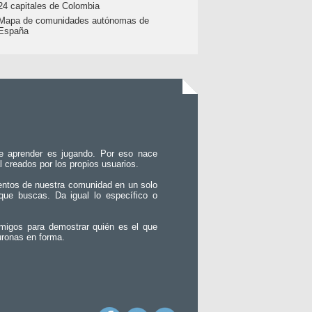
24 capitales de Colombia
Mapa de comunidades autónomas de
España
e aprender es jugando. Por eso nace
l creados por los propios usuarios.
entos de nuestra comunidad en un solo
que buscas. Da igual lo específico o
migos para demostrar quién es el que
uronas en forma.