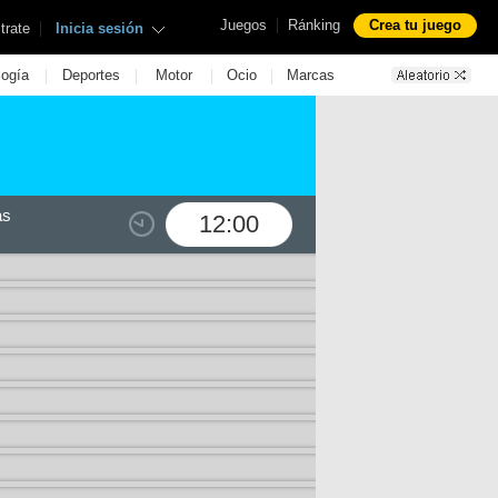
|
Juegos
Ránking
Crea tu juego
|
trate
Inicia sesión
|
|
|
|
logía
Deportes
Motor
Ocio
Marcas
as
12:00