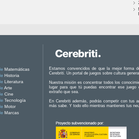
Estamos convencidos de que la mejor forma d
de
Matemáticas
Cerebriti. Un portal de juegos sobre cultura genera
de
Historia
de
Literatura
Nuestra misión es concentrar todos los conocimi
lugar para que tú puedas encontrar ese juego 
de
Arte
extraño que sea.
de
Cine
de
Tecnología
En Cerebriti además, podrás competir con tus a
más sabe. Y todo ello mientras mantienes tus ne
de
Motor
de
Marcas