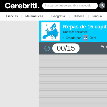
|
|
|
|
|
Ciencias
Matemáticas
Geografía
Historia
Lengua
Repàs de 15 capit
Uneix correctament
Creado por:
Oriol
00/15
Arr