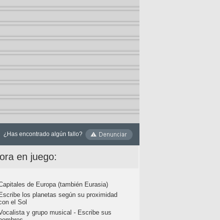
¿Has encontrado algún fallo?
ora en juego:
Capitales de Europa (también Eurasia)
Escribe los planetas según su proximidad
con el Sol
Vocalista y grupo musical - Escribe sus
nombres