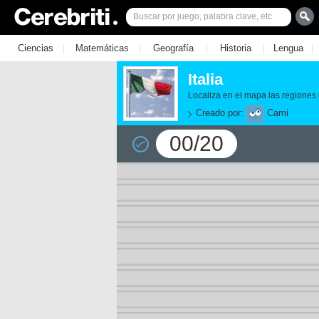
|
|
|
|
|
Ciencias
Matemáticas
Geografía
Historia
Lengua
Italia
Localiza en el mapa las regiones 
Creado por:
Cami
00/20