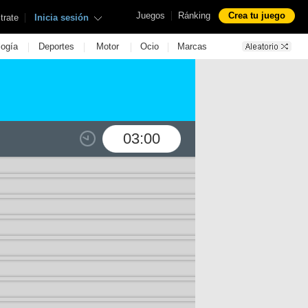
|
Juegos
Ránking
Crea tu juego
|
trate
Inicia sesión
|
|
|
|
logía
Deportes
Motor
Ocio
Marcas
03:00