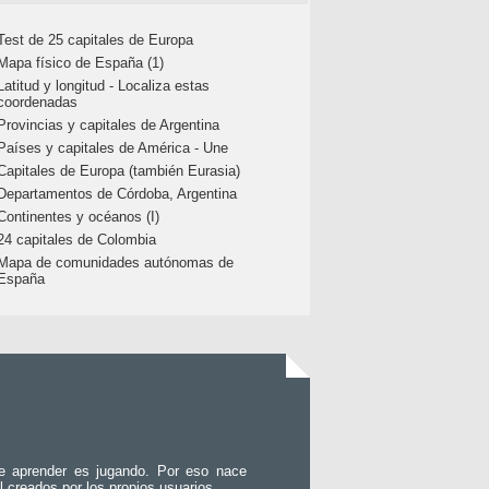
Test de 25 capitales de Europa
Mapa físico de España (1)
Latitud y longitud - Localiza estas
coordenadas
Provincias y capitales de Argentina
Países y capitales de América - Une
Capitales de Europa (también Eurasia)
Departamentos de Córdoba, Argentina
Continentes y océanos (I)
24 capitales de Colombia
Mapa de comunidades autónomas de
España
e aprender es jugando. Por eso nace
l creados por los propios usuarios.