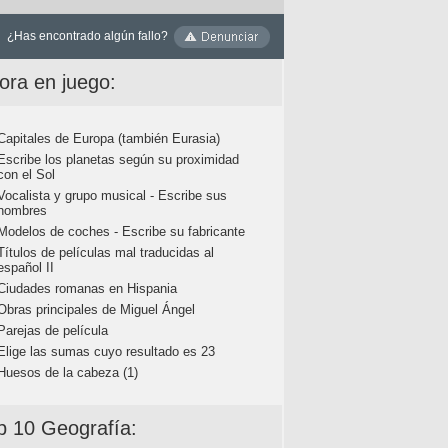
¿Has encontrado algún fallo?
ora en juego:
Capitales de Europa (también Eurasia)
Escribe los planetas según su proximidad
con el Sol
Vocalista y grupo musical - Escribe sus
nombres
Modelos de coches - Escribe su fabricante
Títulos de películas mal traducidas al
español II
Ciudades romanas en Hispania
Obras principales de Miguel Ángel
Parejas de película
Elige las sumas cuyo resultado es 23
Huesos de la cabeza (1)
p 10 Geografía: