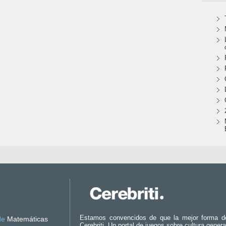
Estamos convencidos de que la mejor forma d
de
Matemáticas
Cerebriti. Un portal de juegos sobre cultura genera