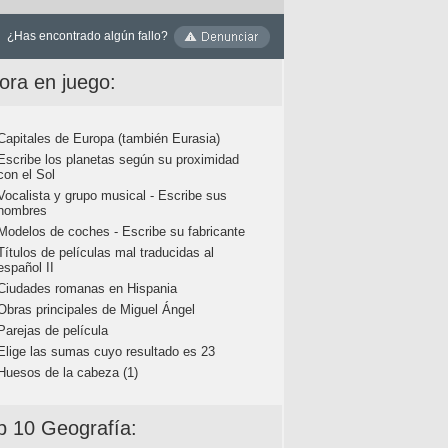
¿Has encontrado algún fallo?
ora en juego:
Capitales de Europa (también Eurasia)
Escribe los planetas según su proximidad
con el Sol
Vocalista y grupo musical - Escribe sus
nombres
Modelos de coches - Escribe su fabricante
Títulos de películas mal traducidas al
español II
Ciudades romanas en Hispania
Obras principales de Miguel Ángel
Parejas de película
Elige las sumas cuyo resultado es 23
Huesos de la cabeza (1)
p 10 Geografía: