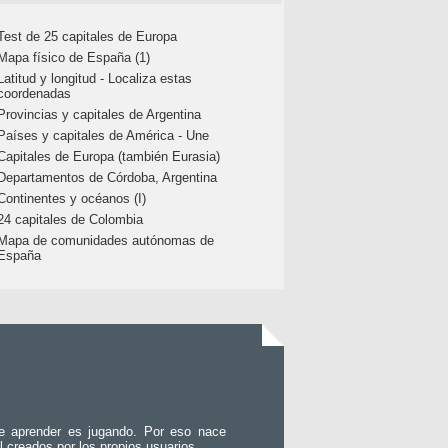
Test de 25 capitales de Europa
Mapa físico de España (1)
Latitud y longitud - Localiza estas
coordenadas
Provincias y capitales de Argentina
Países y capitales de América - Une
Capitales de Europa (también Eurasia)
Departamentos de Córdoba, Argentina
Continentes y océanos (I)
24 capitales de Colombia
Mapa de comunidades autónomas de
España
e aprender es jugando. Por eso nace
l creados por los propios usuarios.