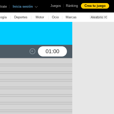
|
Juegos
Ránking
Crea tu juego
|
trate
Inicia sesión
|
|
|
|
logía
Deportes
Motor
Ocio
Marcas
01:00