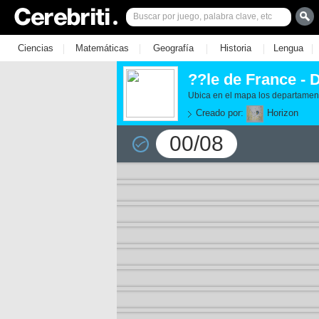
|
|
|
|
|
Ciencias
Matemáticas
Geografía
Historia
Lengua
??le de France -
Ubica en el mapa los departamen
Creado por:
Horizon
00/08