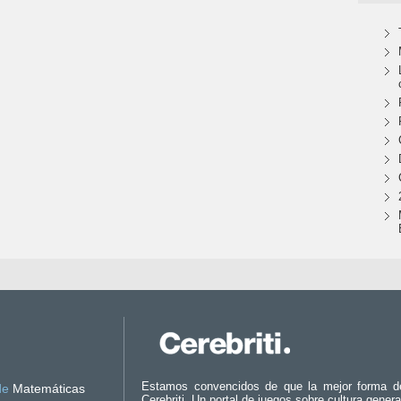
Estamos convencidos de que la mejor forma d
de
Matemáticas
Cerebriti. Un portal de juegos sobre cultura genera