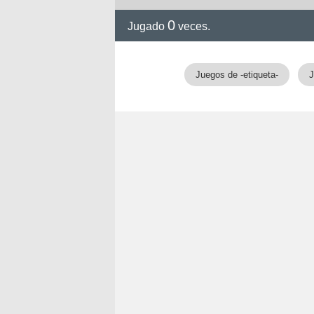
0
Jugado
veces.
Juegos de -etiqueta-
J