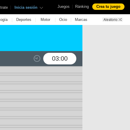
|
Juegos
Ránking
Crea tu juego
|
trate
Inicia sesión
|
|
|
|
logía
Deportes
Motor
Ocio
Marcas
03:00