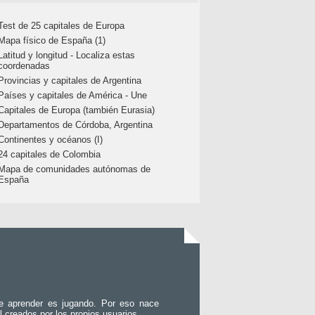
Test de 25 capitales de Europa
Mapa físico de España (1)
Latitud y longitud - Localiza estas
coordenadas
Provincias y capitales de Argentina
Países y capitales de América - Une
Capitales de Europa (también Eurasia)
Departamentos de Córdoba, Argentina
Continentes y océanos (I)
24 capitales de Colombia
Mapa de comunidades autónomas de
España
e aprender es jugando. Por eso nace
l creados por los propios usuarios.