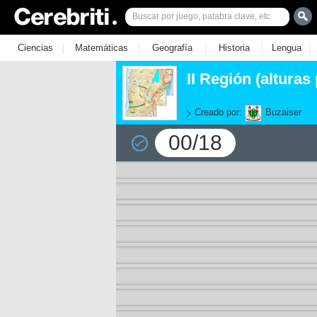
|
|
|
|
|
Ciencias
Matemáticas
Geografía
Historia
Lengua
II Región (alturas
Creado por:
Buzaiser
00/18