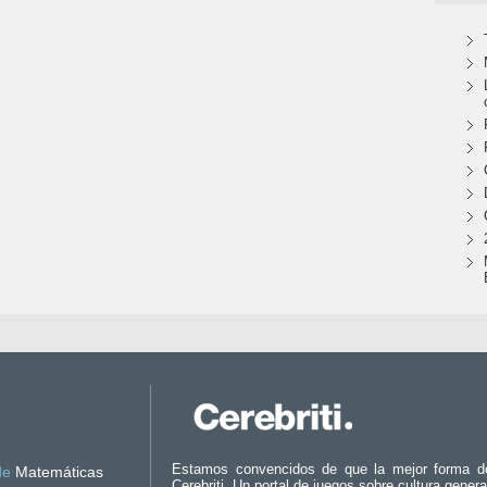
Estamos convencidos de que la mejor forma d
de
Matemáticas
Cerebriti. Un portal de juegos sobre cultura genera