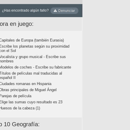
¿Has encontrado algún fallo?
ora en juego:
Capitales de Europa (también Eurasia)
Escribe los planetas según su proximidad
con el Sol
Vocalista y grupo musical - Escribe sus
nombres
Modelos de coches - Escribe su fabricante
Títulos de películas mal traducidas al
español II
Ciudades romanas en Hispania
Obras principales de Miguel Ángel
Parejas de película
Elige las sumas cuyo resultado es 23
Huesos de la cabeza (1)
p 10 Geografía: