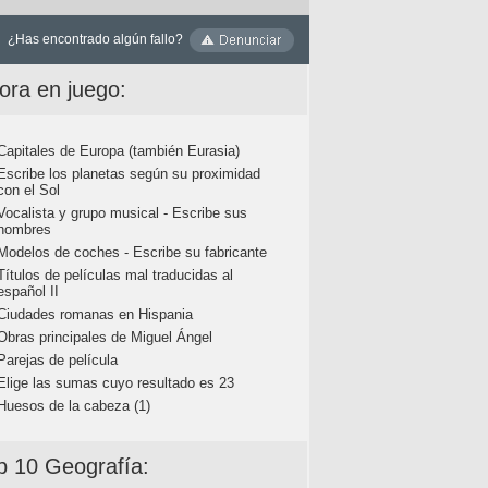
¿Has encontrado algún fallo?
ora en juego:
Capitales de Europa (también Eurasia)
Escribe los planetas según su proximidad
con el Sol
Vocalista y grupo musical - Escribe sus
nombres
Modelos de coches - Escribe su fabricante
Títulos de películas mal traducidas al
español II
Ciudades romanas en Hispania
Obras principales de Miguel Ángel
Parejas de película
Elige las sumas cuyo resultado es 23
Huesos de la cabeza (1)
p 10 Geografía: