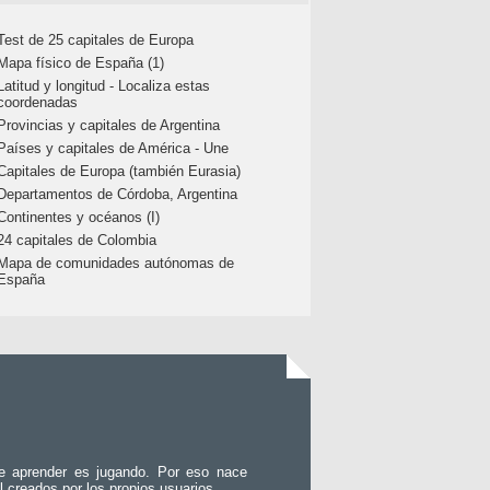
Test de 25 capitales de Europa
Mapa físico de España (1)
Latitud y longitud - Localiza estas
coordenadas
Provincias y capitales de Argentina
Países y capitales de América - Une
Capitales de Europa (también Eurasia)
Departamentos de Córdoba, Argentina
Continentes y océanos (I)
24 capitales de Colombia
Mapa de comunidades autónomas de
España
e aprender es jugando. Por eso nace
l creados por los propios usuarios.