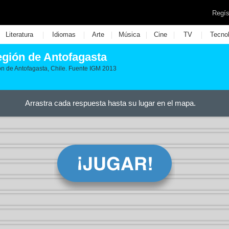
Regís
|
|
|
|
|
|
Literatura
Idiomas
Arte
Música
Cine
TV
Tecno
Región de Antofagasta
región de Antofagasta, Chile. Fuente IGM 2013
Arrastra cada respuesta hasta su lugar en el mapa.