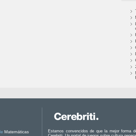
Estamos convencidos de que la mejor forma d
de
Matemáticas
Cerebriti. Un portal de juegos sobre cultura genera