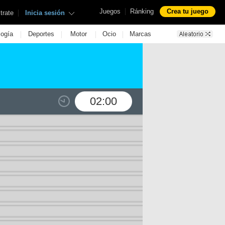
|
Juegos
Ránking
Crea tu juego
|
trate
Inicia sesión
|
|
|
|
logía
Deportes
Motor
Ocio
Marcas
02:00