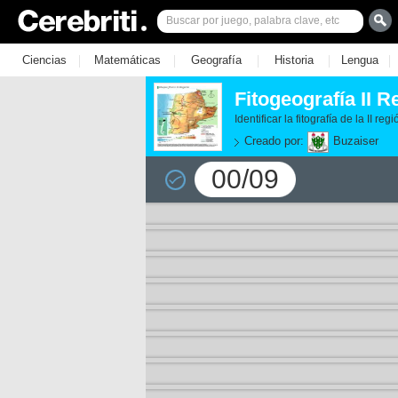
|
|
|
|
|
Ciencias
Matemáticas
Geografía
Historia
Lengua
Fitogeografía II 
Identificar la fitografía de la II 
Creado por:
Buzaiser
00/09