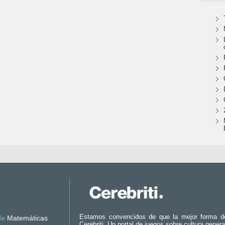
Estamos convencidos de que la mejor forma d
de
Matemáticas
Cerebriti. Un portal de juegos sobre cultura genera