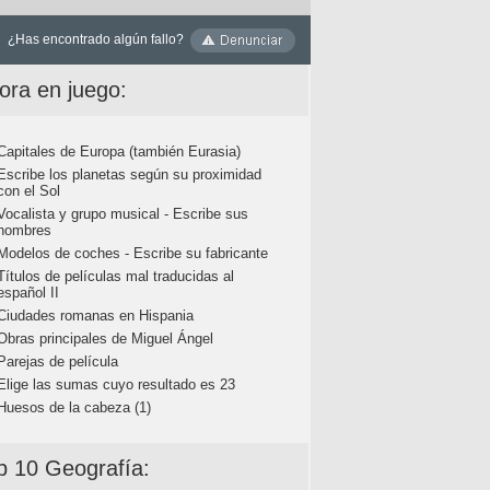
¿Has encontrado algún fallo?
ora en juego:
Capitales de Europa (también Eurasia)
Escribe los planetas según su proximidad
con el Sol
Vocalista y grupo musical - Escribe sus
nombres
Modelos de coches - Escribe su fabricante
Títulos de películas mal traducidas al
español II
Ciudades romanas en Hispania
Obras principales de Miguel Ángel
Parejas de película
Elige las sumas cuyo resultado es 23
Huesos de la cabeza (1)
p 10 Geografía: