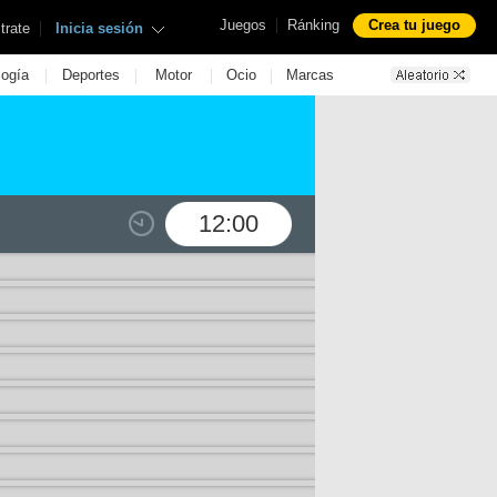
|
Juegos
Ránking
Crea tu juego
|
trate
Inicia sesión
|
|
|
|
logía
Deportes
Motor
Ocio
Marcas
12:00