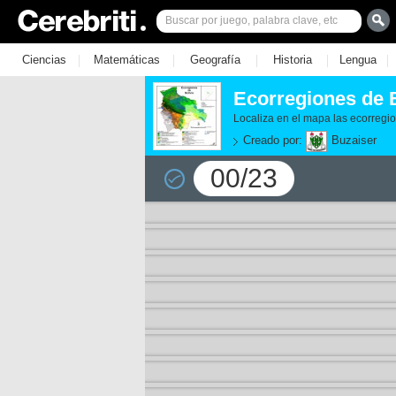
|
|
|
|
|
Ciencias
Matemáticas
Geografía
Historia
Lengua
Ecorregiones de B
Localiza en el mapa las ecorregio
Creado por:
Buzaiser
00/23