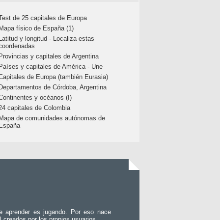
Test de 25 capitales de Europa
Mapa físico de España (1)
Latitud y longitud - Localiza estas
coordenadas
Provincias y capitales de Argentina
Países y capitales de América - Une
Capitales de Europa (también Eurasia)
Departamentos de Córdoba, Argentina
Continentes y océanos (I)
24 capitales de Colombia
Mapa de comunidades autónomas de
España
e aprender es jugando. Por eso nace
l creados por los propios usuarios.