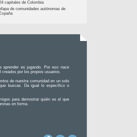
24 capitales de Colombia
Mapa de comunidades autónomas de
España
e aprender es jugando. Por eso nace
l creados por los propios usuarios.
entos de nuestra comunidad en un solo
que buscas. Da igual lo específico o
migos para demostrar quién es el que
uronas en forma.