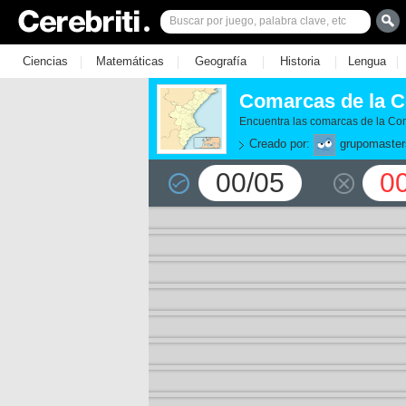
|
|
|
|
|
Ciencias
Matemáticas
Geografía
Historia
Lengua
Comarcas de la C
Encuentra las comarcas de la C
Creado por:
grupomaster
00/05
0