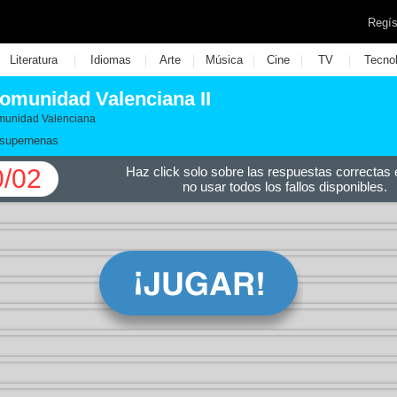
Regís
|
|
|
|
|
|
Literatura
Idiomas
Arte
Música
Cine
TV
Tecno
omunidad Valenciana II
omunidad Valenciana
supernenas
0/02
Haz click solo sobre las respuestas correctas e
no usar todos los fallos disponibles.