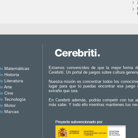
Estamos convencidos de que la mejor forma d
de
Matemáticas
Cerebriti. Un portal de juegos sobre cultura genera
de
Historia
de
Literatura
Nuestra misión es concentrar todos los conocimi
lugar para que tú puedas encontrar ese juego 
de
Arte
extraño que sea.
de
Cine
de
Tecnología
En Cerebriti además, podrás competir con tus a
más sabe. Y todo ello mientras mantienes tus ne
de
Motor
de
Marcas