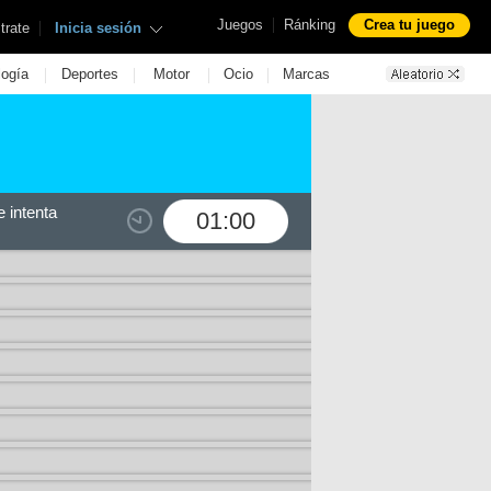
|
Juegos
Ránking
Crea tu juego
|
trate
Inicia sesión
|
|
|
|
logía
Deportes
Motor
Ocio
Marcas
 intenta
01:00