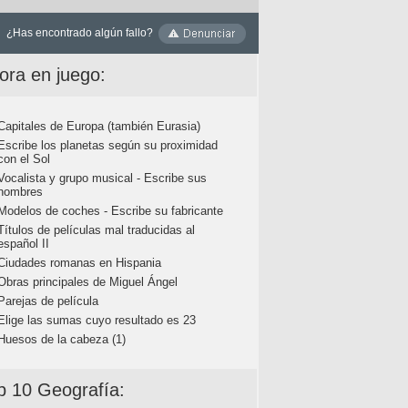
¿Has encontrado algún fallo?
ora en juego:
Capitales de Europa (también Eurasia)
Escribe los planetas según su proximidad
con el Sol
Vocalista y grupo musical - Escribe sus
nombres
Modelos de coches - Escribe su fabricante
Títulos de películas mal traducidas al
español II
Ciudades romanas en Hispania
Obras principales de Miguel Ángel
Parejas de película
Elige las sumas cuyo resultado es 23
Huesos de la cabeza (1)
p 10 Geografía: