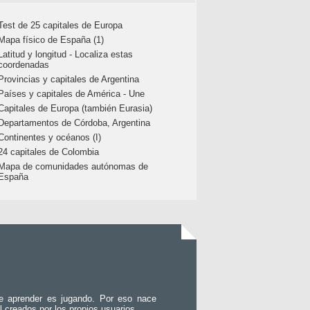
Test de 25 capitales de Europa
Mapa físico de España (1)
Latitud y longitud - Localiza estas
coordenadas
Provincias y capitales de Argentina
Países y capitales de América - Une
Capitales de Europa (también Eurasia)
Departamentos de Córdoba, Argentina
Continentes y océanos (I)
24 capitales de Colombia
Mapa de comunidades autónomas de
España
e aprender es jugando. Por eso nace
l creados por los propios usuarios.