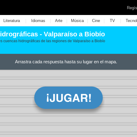
Regís
|
|
|
|
|
|
Literatura
Idiomas
Arte
Música
Cine
TV
Tecno
idrográficas - Valparaíso a Biobío
es cuencas hidrográficas de las regiones de Valparaíso a Biobío
Arrastra cada respuesta hasta su lugar en el mapa.