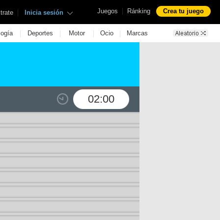
|
Juegos
Ránking
Crea tu juego
|
trate
Inicia sesión
|
|
|
|
logía
Deportes
Motor
Ocio
Marcas
02:00