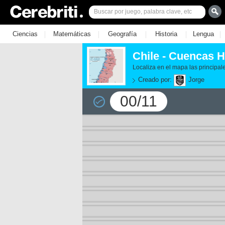
|
|
|
|
|
Ciencias
Matemáticas
Geografía
Historia
Lengua
Chile - Cuencas H
Localiza en el mapa las principal
Creado por:
Jorge
00/11