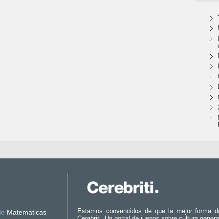
Estamos convencidos de que la mejor forma d
de
Matemáticas
Cerebriti. Un portal de juegos sobre cultura genera