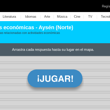
Regís
|
|
|
|
|
|
Literatura
Idiomas
Arte
Música
Cine
TV
Tecno
es económicas - Aysén (Norte)
uras relacionadas con actividades económicas
Arrastra cada respuesta hasta su lugar en el mapa.