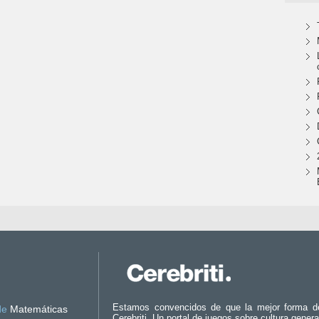
Estamos convencidos de que la mejor forma d
de
Matemáticas
Cerebriti. Un portal de juegos sobre cultura genera