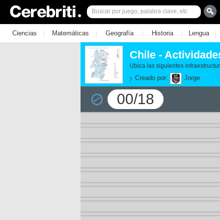
|
|
|
|
|
Ciencias
Matemáticas
Geografía
Historia
Lengua
Chile - Actividad
Ubica las siguientes infraestruct
Creado por:
Jorge
00/18