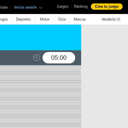
|
Juegos
Ránking
Crea tu juego
|
trate
Inicia sesión
|
|
|
|
logía
Deportes
Motor
Ocio
Marcas
05:00