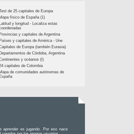
Test de 25 capitales de Europa
Mapa físico de España (1)
Latitud y longitud - Localiza estas
coordenadas
Provincias y capitales de Argentina
Países y capitales de América - Une
Capitales de Europa (también Eurasia)
Departamentos de Córdoba, Argentina
Continentes y océanos (I)
24 capitales de Colombia
Mapa de comunidades autónomas de
España
e aprender es jugando. Por eso nace
l creados por los propios usuarios.