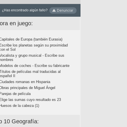
¿Has encontrado algún fallo?
ora en juego:
Capitales de Europa (también Eurasia)
Escribe los planetas según su proximidad
con el Sol
Vocalista y grupo musical - Escribe sus
nombres
Modelos de coches - Escribe su fabricante
Títulos de películas mal traducidas al
español II
Ciudades romanas en Hispania
Obras principales de Miguel Ángel
Parejas de película
Elige las sumas cuyo resultado es 23
Huesos de la cabeza (1)
p 10 Geografía: