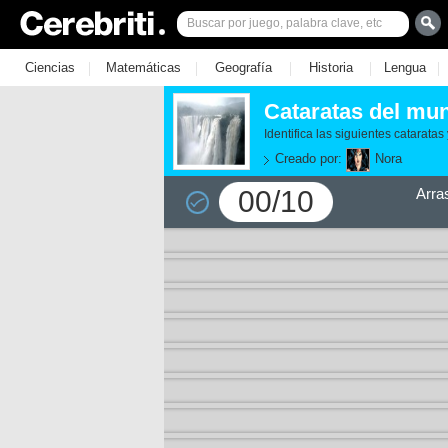
|
|
|
|
|
Ciencias
Matemáticas
Geografía
Historia
Lengua
Cataratas del mu
Identifica las siguientes catarat
Creado por:
Nora
00/10
Arra