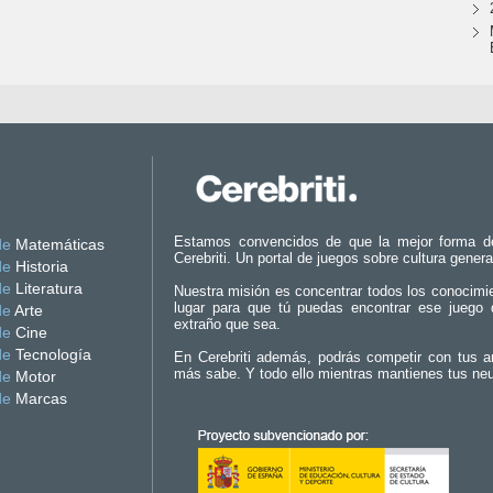
Estamos convencidos de que la mejor forma d
de
Matemáticas
Cerebriti. Un portal de juegos sobre cultura genera
de
Historia
de
Literatura
Nuestra misión es concentrar todos los conocimi
lugar para que tú puedas encontrar ese juego 
de
Arte
extraño que sea.
de
Cine
de
Tecnología
En Cerebriti además, podrás competir con tus a
más sabe. Y todo ello mientras mantienes tus ne
de
Motor
de
Marcas