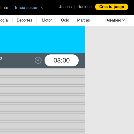
|
Juegos
Ránking
Crea tu juego
|
trate
Inicia sesión
|
|
|
|
logía
Deportes
Motor
Ocio
Marcas
s
03:00