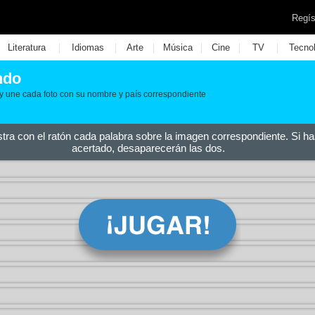
Regís
|
|
|
|
|
|
Literatura
Idiomas
Arte
Música
Cine
TV
Tecno
ndo
as y une cada foto con su nombre y país correspondiente
stra con el ratón cada palabra sobre la imagen correspondiente. Si ha
acertado, desaparecerán las dos.