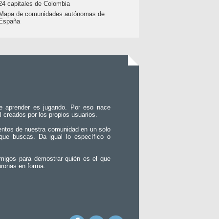
24 capitales de Colombia
Mapa de comunidades autónomas de
España
e aprender es jugando. Por eso nace
l creados por los propios usuarios.
entos de nuestra comunidad en un solo
que buscas. Da igual lo específico o
migos para demostrar quién es el que
uronas en forma.