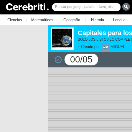
|
|
|
|
|
Ciencias
Matemáticas
Geografía
Historia
Lengua
Capitales para los
SOLO LOS LISTOS LO COMPLET
Creado por:
MIGUEL
00/05