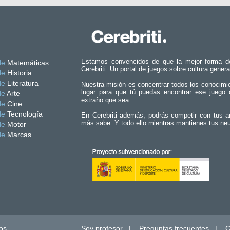
Estamos convencidos de que la mejor forma d
de
Matemáticas
Cerebriti. Un portal de juegos sobre cultura genera
de
Historia
de
Literatura
Nuestra misión es concentrar todos los conocimi
lugar para que tú puedas encontrar ese juego 
de
Arte
extraño que sea.
de
Cine
de
Tecnología
En Cerebriti además, podrás competir con tus a
más sabe. Y todo ello mientras mantienes tus ne
de
Motor
de
Marcas
os.
Soy profesor
|
Preguntas frecuentes
|
C