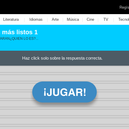
Regís
|
|
|
|
|
|
Literatura
Idiomas
Arte
Música
Cine
TV
Tecno
 más listos 1
ARAN¿QUIEN LO ES?...
Haz click solo sobre la respuesta correcta.