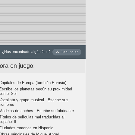
¿Has encontrado algún fallo?
ora en juego:
Capitales de Europa (también Eurasia)
Escribe los planetas según su proximidad
con el Sol
Vocalista y grupo musical - Escribe sus
nombres
Modelos de coches - Escribe su fabricante
Títulos de películas mal traducidas al
español II
Ciudades romanas en Hispania
Obras principales de Miguel Ángel