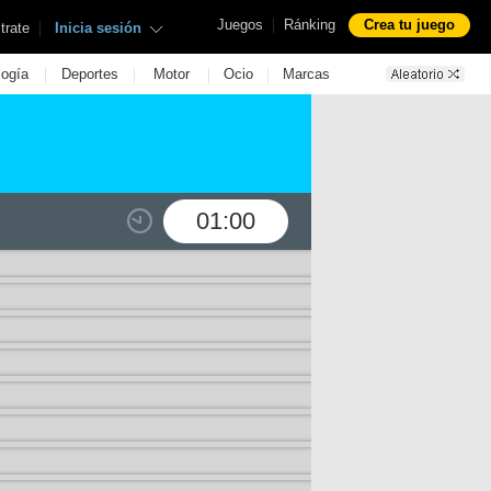
|
Juegos
Ránking
Crea tu juego
|
trate
Inicia sesión
|
|
|
|
logía
Deportes
Motor
Ocio
Marcas
01:00