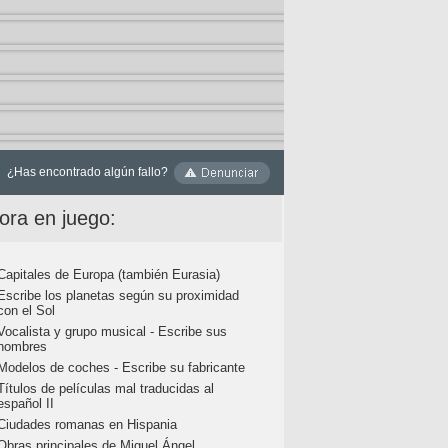
¿Has encontrado algún fallo?
ora en juego:
Capitales de Europa (también Eurasia)
Escribe los planetas según su proximidad
con el Sol
Vocalista y grupo musical - Escribe sus
nombres
Modelos de coches - Escribe su fabricante
Títulos de películas mal traducidas al
español II
Ciudades romanas en Hispania
Obras principales de Miguel Ángel