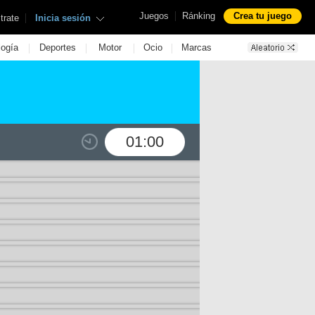
|
Juegos
Ránking
Crea tu juego
|
trate
Inicia sesión
|
|
|
|
logía
Deportes
Motor
Ocio
Marcas
01:00