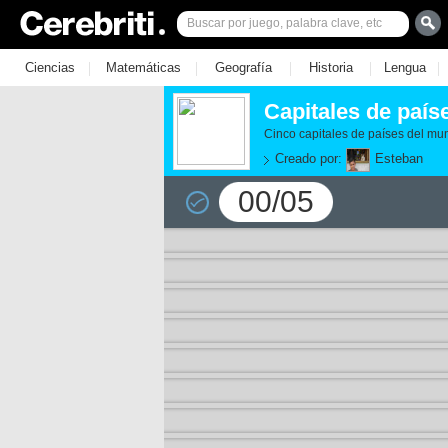
|
|
|
|
|
Ciencias
Matemáticas
Geografía
Historia
Lengua
Capitales de país
Cinco capitales de países del mun
Creado por:
Esteban
00/05