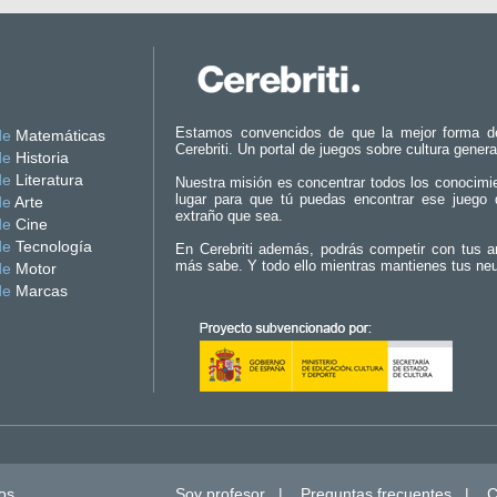
Estamos convencidos de que la mejor forma d
de
Matemáticas
Cerebriti. Un portal de juegos sobre cultura genera
de
Historia
de
Literatura
Nuestra misión es concentrar todos los conocimi
lugar para que tú puedas encontrar ese juego 
de
Arte
extraño que sea.
de
Cine
de
Tecnología
En Cerebriti además, podrás competir con tus a
más sabe. Y todo ello mientras mantienes tus ne
de
Motor
de
Marcas
os.
Soy profesor
|
Preguntas frecuentes
|
C