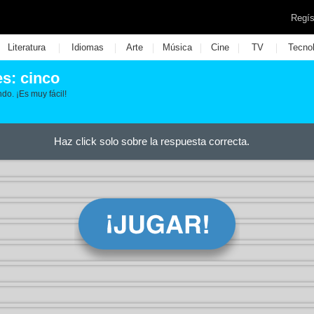
Regís
|
|
|
|
|
|
Literatura
Idiomas
Arte
Música
Cine
TV
Tecno
es: cinco
do. ¡Es muy fácil!
Haz click solo sobre la respuesta correcta.