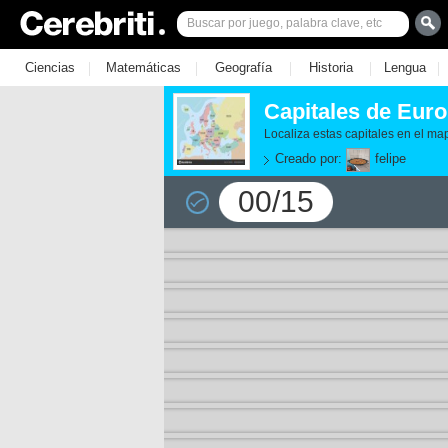
|
|
|
|
|
Ciencias
Matemáticas
Geografía
Historia
Lengua
Capitales de Euro
Localiza estas capitales en el ma
Creado por:
felipe
00/15