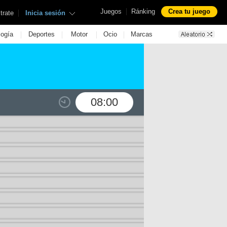
|
Juegos
Ránking
Crea tu juego
|
trate
Inicia sesión
|
|
|
|
logía
Deportes
Motor
Ocio
Marcas
08:00