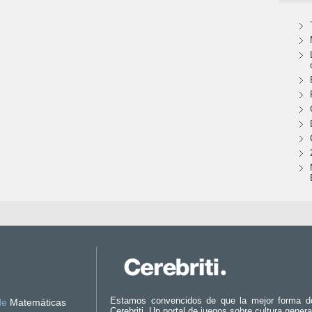
Estamos convencidos de que la mejor forma d
de
Matemáticas
Cerebriti. Un portal de juegos sobre cultura genera