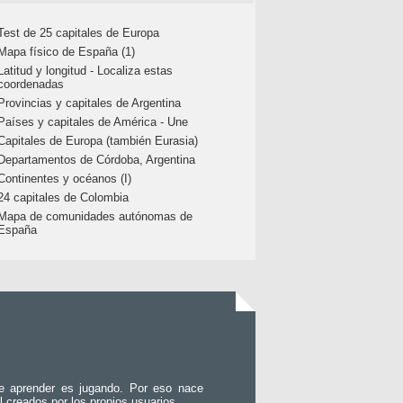
Test de 25 capitales de Europa
Mapa físico de España (1)
Latitud y longitud - Localiza estas
coordenadas
Provincias y capitales de Argentina
Países y capitales de América - Une
Capitales de Europa (también Eurasia)
Departamentos de Córdoba, Argentina
Continentes y océanos (I)
24 capitales de Colombia
Mapa de comunidades autónomas de
España
e aprender es jugando. Por eso nace
l creados por los propios usuarios.