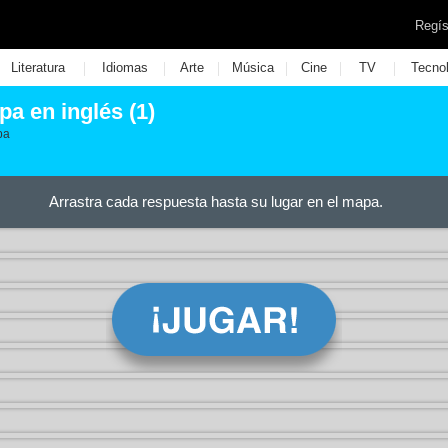
Regís
|
|
|
|
|
|
Literatura
Idiomas
Arte
Música
Cine
TV
Tecno
pa en inglés (1)
pa
Arrastra cada respuesta hasta su lugar en el mapa.