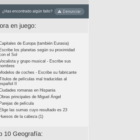
¿Has encontrado algún fallo?
ora en juego:
Capitales de Europa (también Eurasia)
Escribe los planetas según su proximidad
con el Sol
Vocalista y grupo musical - Escribe sus
nombres
Modelos de coches - Escribe su fabricante
Títulos de películas mal traducidas al
español II
Ciudades romanas en Hispania
Obras principales de Miguel Ángel
Parejas de película
Elige las sumas cuyo resultado es 23
Huesos de la cabeza (1)
p 10 Geografía: