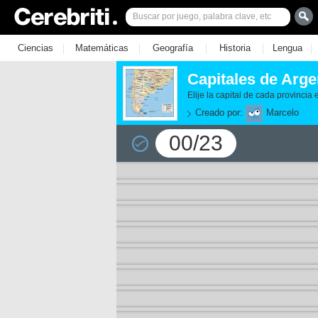
|
|
|
|
|
Ciencias
Matemáticas
Geografía
Historia
Lengua
Capitales de Arge
Elije la capital de cada provincia
Creado por:
Marcelo
00/23