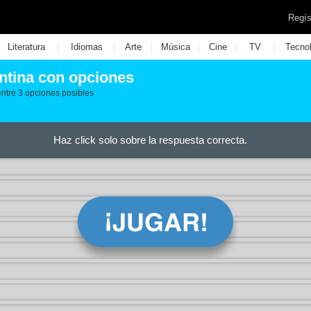
Regís
|
|
|
|
|
|
Literatura
Idiomas
Arte
Música
Cine
TV
Tecno
ntina con opciones
 entre 3 opciones posibles
Haz click solo sobre la respuesta correcta.