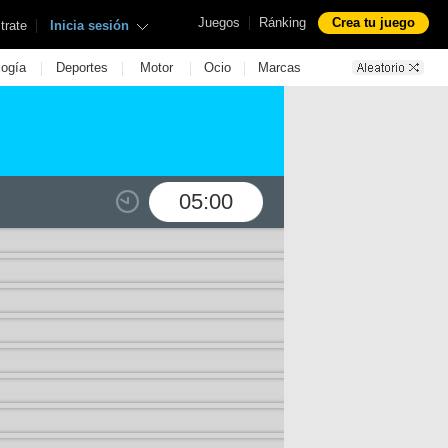
|
Juegos
Ránking
Crea tu juego
|
trate
Inicia sesión
|
|
|
|
logía
Deportes
Motor
Ocio
Marcas
05:00