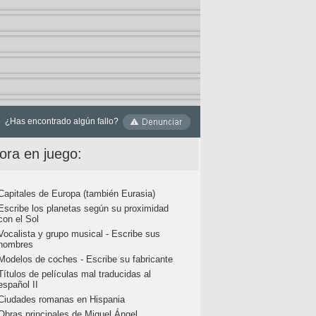
¿Has encontrado algún fallo?
ora en juego:
Capitales de Europa (también Eurasia)
Escribe los planetas según su proximidad
con el Sol
Vocalista y grupo musical - Escribe sus
nombres
Modelos de coches - Escribe su fabricante
Títulos de películas mal traducidas al
español II
Ciudades romanas en Hispania
Obras principales de Miguel Ángel