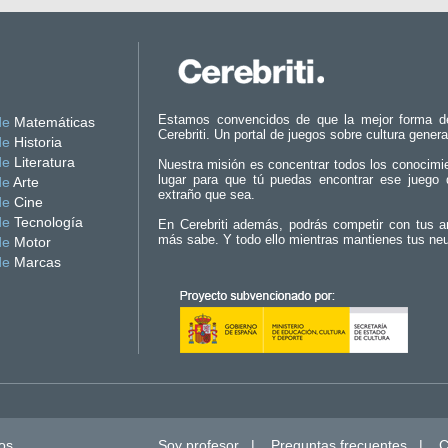
Estamos convencidos de que la mejor forma d
de
Matemáticas
Cerebriti. Un portal de juegos sobre cultura genera
de
Historia
de
Literatura
Nuestra misión es concentrar todos los conocimi
lugar para que tú puedas encontrar ese juego 
de
Arte
extraño que sea.
de
Cine
de
Tecnología
En Cerebriti además, podrás competir con tus a
más sabe. Y todo ello mientras mantienes tus ne
de
Motor
de
Marcas
os.
Soy profesor
|
Preguntas frecuentes
|
C