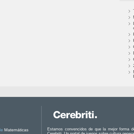
Estamos convencidos de que la mejor forma d
de
Matemáticas
Cerebriti. Un portal de juegos sobre cultura genera