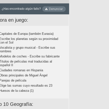
¿Has encontrado algún fallo?
ora en juego:
Capitales de Europa (también Eurasia)
Escribe los planetas según su proximidad
con el Sol
Vocalista y grupo musical - Escribe sus
nombres
Modelos de coches - Escribe su fabricante
Títulos de películas mal traducidas al
español II
Ciudades romanas en Hispania
Obras principales de Miguel Ángel
Parejas de película
Elige las sumas cuyo resultado es 23
Huesos de la cabeza (1)
p 10 Geografía: