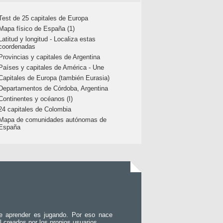
Test de 25 capitales de Europa
Mapa físico de España (1)
Latitud y longitud - Localiza estas
coordenadas
Provincias y capitales de Argentina
Países y capitales de América - Une
Capitales de Europa (también Eurasia)
Departamentos de Córdoba, Argentina
Continentes y océanos (I)
24 capitales de Colombia
Mapa de comunidades autónomas de
España
e aprender es jugando. Por eso nace
l creados por los propios usuarios.