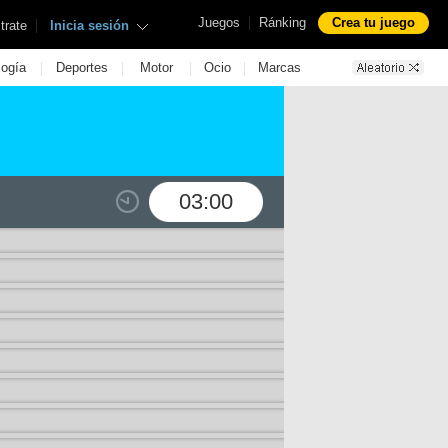
|
Juegos
Ránking
Crea tu juego
|
trate
Inicia sesión
|
|
|
|
logía
Deportes
Motor
Ocio
Marcas
03:00