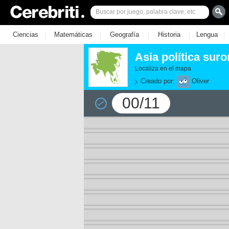
|
|
|
|
|
Ciencias
Matemáticas
Geografía
Historia
Lengua
Asia política suro
Localiza en el mapa
Creado por:
Oliver
00/11