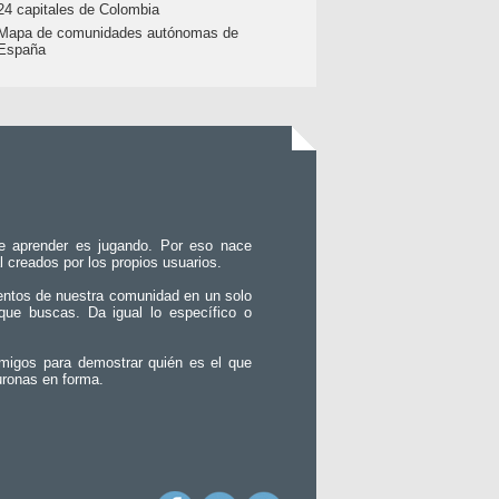
24 capitales de Colombia
Mapa de comunidades autónomas de
España
e aprender es jugando. Por eso nace
l creados por los propios usuarios.
entos de nuestra comunidad en un solo
que buscas. Da igual lo específico o
migos para demostrar quién es el que
uronas en forma.