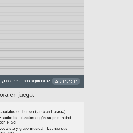
¿Has encontrado algún fallo?
ora en juego:
Capitales de Europa (también Eurasia)
Escribe los planetas según su proximidad
con el Sol
Vocalista y grupo musical - Escribe sus
nombres