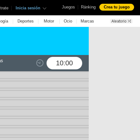
|
Juegos
Ránking
Crea tu juego
|
trate
Inicia sesión
|
|
|
|
logía
Deportes
Motor
Ocio
Marcas
as
10:00