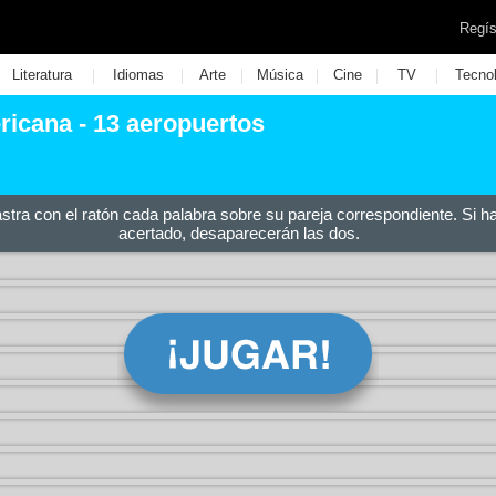
Regís
|
|
|
|
|
|
Literatura
Idiomas
Arte
Música
Cine
TV
Tecno
ricana - 13 aeropuertos
astra con el ratón cada palabra sobre su pareja correspondiente. Si h
acertado, desaparecerán las dos.