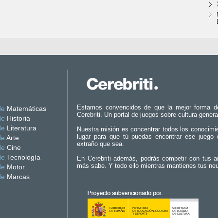
Estamos convencidos de que la mejor forma d
de
Matemáticas
Cerebriti. Un portal de juegos sobre cultura genera
de
Historia
de
Literatura
Nuestra misión es concentrar todos los conocimi
lugar para que tú puedas encontrar ese juego 
de
Arte
extraño que sea.
de
Cine
de
Tecnología
En Cerebriti además, podrás competir con tus a
más sabe. Y todo ello mientras mantienes tus ne
de
Motor
de
Marcas