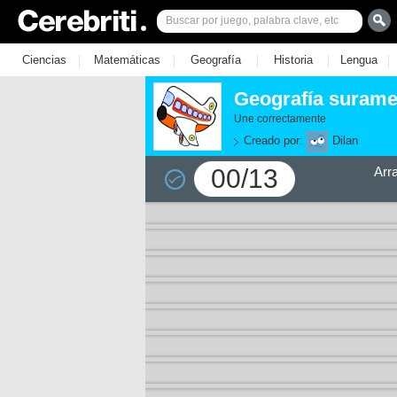
|
|
|
|
|
Ciencias
Matemáticas
Geografía
Historia
Lengua
Geografía surame
Une correctamente
Creado por:
Dilan
00/13
Arr