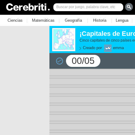
|
|
|
|
|
Ciencias
Matemáticas
Geografía
Historia
Lengua
¡Capitales de Eur
Cinco capitales de cinco países 
Creado por:
emma
00/05