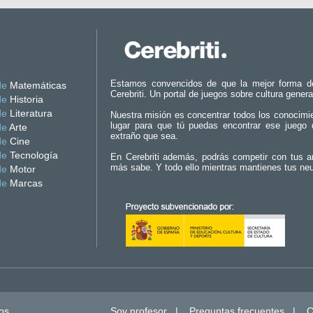
Estamos convencidos de que la mejor forma d
de
Matemáticas
Cerebriti. Un portal de juegos sobre cultura genera
de
Historia
de
Literatura
Nuestra misión es concentrar todos los conocimi
lugar para que tú puedas encontrar ese juego 
de
Arte
extraño que sea.
de
Cine
de
Tecnología
En Cerebriti además, podrás competir con tus a
más sabe. Y todo ello mientras mantienes tus ne
de
Motor
de
Marcas
os.
Soy profesor
|
Preguntas frecuentes
|
C