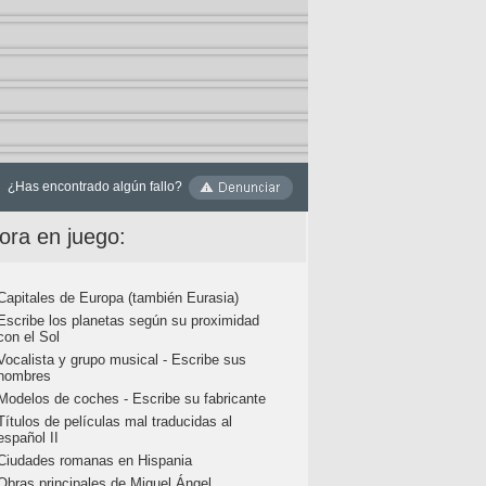
¿Has encontrado algún fallo?
ora en juego:
Capitales de Europa (también Eurasia)
Escribe los planetas según su proximidad
con el Sol
Vocalista y grupo musical - Escribe sus
nombres
Modelos de coches - Escribe su fabricante
Títulos de películas mal traducidas al
español II
Ciudades romanas en Hispania
Obras principales de Miguel Ángel