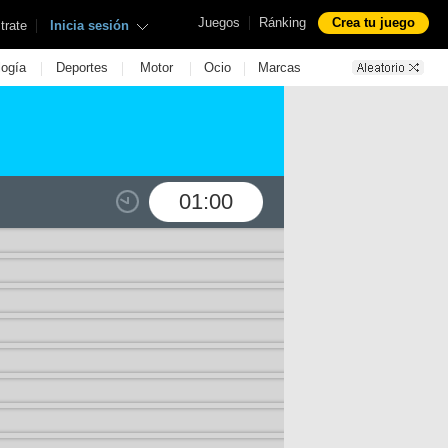
|
Juegos
Ránking
Crea tu juego
|
trate
Inicia sesión
|
|
|
|
logía
Deportes
Motor
Ocio
Marcas
01:00