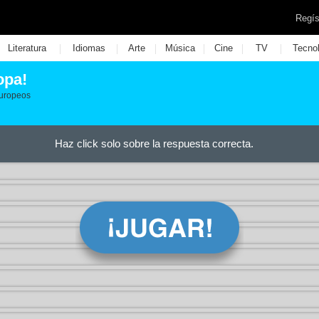
Regís
|
|
|
|
|
|
Literatura
Idiomas
Arte
Música
Cine
TV
Tecno
opa!
europeos
Haz click solo sobre la respuesta correcta.