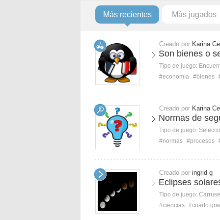
Más recientes
Más jugados
Creado por
Karina Ce
Son bienes o se
Tipo de juego:
Encuent
#economía
#bienes
Creado por
Karina Ce
Normas de segu
Tipo de juego:
Selecci
#normas
#procesos
Creado por
ingrid g
Eclipses solare
Tipo de juego:
Carruse
#ciencias
#cuarto gr