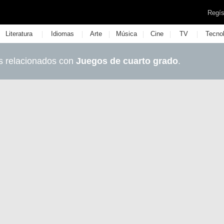
Regís
|
|
|
|
|
|
Literatura
Idiomas
Arte
Música
Cine
TV
Tecno
s relacionados con
Juegos de cuarto grado
.