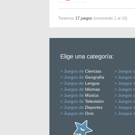
Tenemos
17 juegos
(mostrando 1 al 10)
Elige una categoría:
> Juegos de
Ciencias
> Juegos 
> Juegos de
Geografía
> Juegos 
> Juegos de
Lengua
> Juegos 
> Juegos de
Idiomas
> Juegos 
> Juegos de
Música
> Juegos 
> Juegos de
Televisión
> Juegos 
> Juegos de
Deportes
> Juegos 
> Juegos de
Ocio
> Juegos 