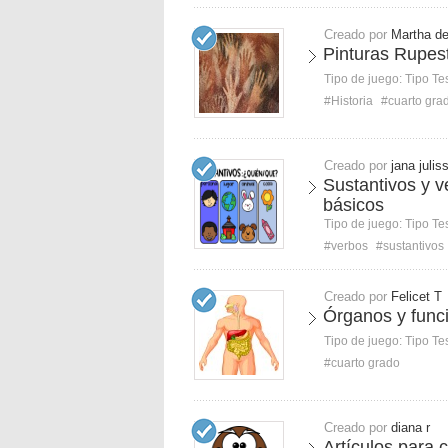
Creado por
Martha d
Pinturas Rupes
Tipo de juego:
Tipo Te
#Historia
#cuarto gra
Creado por
jana julis
Sustantivos y v
básicos
Tipo de juego:
Tipo Te
#verbos
#sustantivos
Creado por
Felicet T
Órganos y funci
Tipo de juego:
Tipo Te
#cuarto grado
Creado por
diana r
Artículos para 