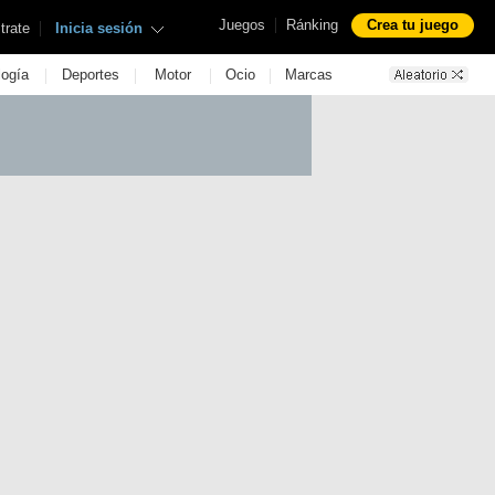
|
Juegos
Ránking
Crea tu juego
|
trate
Inicia sesión
|
|
|
|
logía
Deportes
Motor
Ocio
Marcas