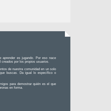
e aprender es jugando. Por eso nace
l creados por los propios usuarios.
entos de nuestra comunidad en un solo
que buscas. Da igual lo específico o
migos para demostrar quién es el que
uronas en forma.