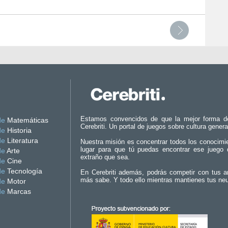
Estamos convencidos de que la mejor forma d
de
Matemáticas
Cerebriti. Un portal de juegos sobre cultura genera
de
Historia
de
Literatura
Nuestra misión es concentrar todos los conocimi
lugar para que tú puedas encontrar ese juego 
de
Arte
extraño que sea.
de
Cine
de
Tecnología
En Cerebriti además, podrás competir con tus a
más sabe. Y todo ello mientras mantienes tus ne
de
Motor
de
Marcas