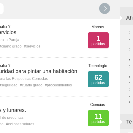
Ah
cilia Y
Marcas
rvicios
1
ra la Pareja
partidas
#cuarto grado
#servicios
cilia Y
Tecnología
ridad para pintar una habitación
62
ona las Respuestas Correctas
partidas
#seguridad
#cuarto grado
#procedimientos
Ciencias
s y lunares.
11
l de preguntas
Te
partidas
ado
#eclipses solares