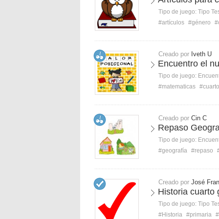
Tipo de juego:
Tipo Te
#artículos
#género
#
Creado por
Iveth U
Encuentro el nu
Tipo de juego:
Encuent
#matematicas
#cuart
Creado por
Cin C
Repaso Geogra
Tipo de juego:
Encuent
#geografía
#repaso
Creado por
José Fran
Historia cuarto
Tipo de juego:
Tipo Te
#Historia
#primaria
#