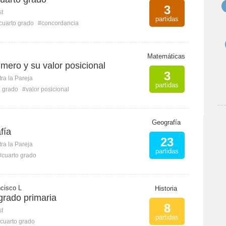
3
st
partidas
cuarto grado
#concordancia
Matemáticas
mero y su valor posicional
3
ra la Pareja
partidas
o grado
#valor posicional
Geografía
fía
23
ra la Pareja
partidas
#cuarto grado
cisco L
Historia
 grado primaria
8
st
partidas
cuarto grado