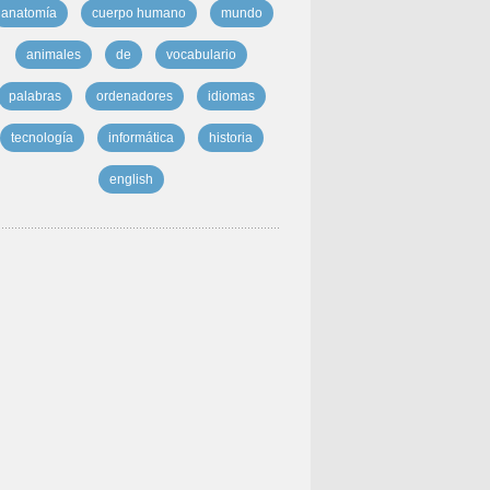
anatomía
cuerpo humano
mundo
animales
de
vocabulario
palabras
ordenadores
idiomas
tecnología
informática
historia
english