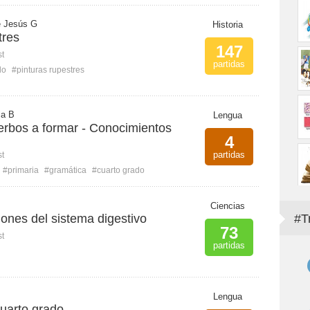
e Jesús G
Historia
tres
147
st
partidas
do
#pinturas rupestres
sa B
Lengua
erbos a formar - Conocimientos
4
partidas
st
#primaria
#gramática
#cuarto grado
Ciencias
ones del sistema digestivo
#T
73
st
partidas
Lengua
cuarto grado