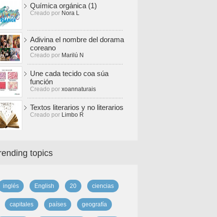
Química orgánica (1)
Creado por
Nora L
Adivina el nombre del dorama
coreano
Creado por
Marilú N
Une cada tecido coa súa
función
Creado por
xoannaturais
Textos literarios y no literarios
Creado por
Limbo R
rending topics
inglés
English
20
ciencias
capitales
países
geografía