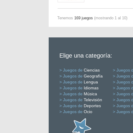
Tenemos
169 juegos
(mostrando 1 al 10)
Elige una categoría:
> Juegos de
Ciencias
> Juegos 
> Juegos de
Geografía
> Juegos 
> Juegos de
Lengua
> Juegos 
> Juegos de
Idiomas
> Juegos 
> Juegos de
Música
> Juegos 
> Juegos de
Televisión
> Juegos 
> Juegos de
Deportes
> Juegos 
> Juegos de
Ocio
> Juegos 