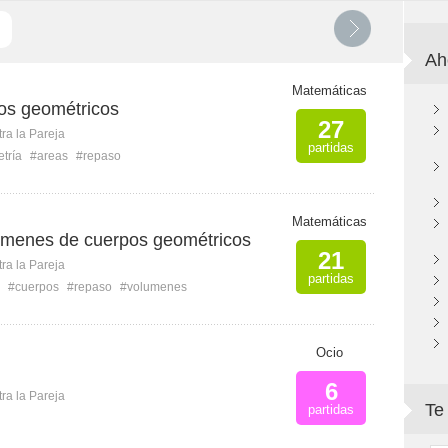
Ah
Matemáticas
os geométricos
27
ra la Pareja
partidas
tría
#areas
#repaso
Matemáticas
úmenes de cuerpos geométricos
21
ra la Pareja
partidas
#cuerpos
#repaso
#volumenes
Ocio
6
ra la Pareja
Te
partidas