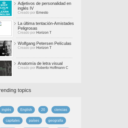
Adjetivos de personalidad en
inglés IV
Creado por
Ernesto
La última tentación-Amistades
Peligrosas
Creado por
Horizon T
Wolfgang Petersen Películas
Creado por
Horizon T
Anatomía de letra visual
Creado por
Roberto Hoffmann C
rending topics
inglés
English
20
ciencias
capitales
países
geografía