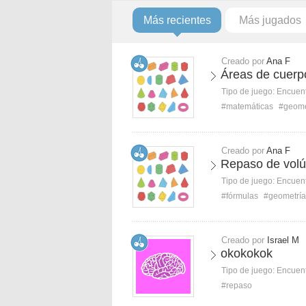
Más recientes
Más jugados
Creado por
Ana F
Áreas de cuerp
Tipo de juego:
Encuent
#matemáticas
#geome
Creado por
Ana F
Repaso de vol
Tipo de juego:
Encuent
#fórmulas
#geometría
Creado por
Israel M
okokokok
Tipo de juego:
Encuent
#repaso