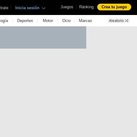
|
Juegos
Ránking
Crea tu juego
|
trate
Inicia sesión
|
|
|
|
logía
Deportes
Motor
Ocio
Marcas