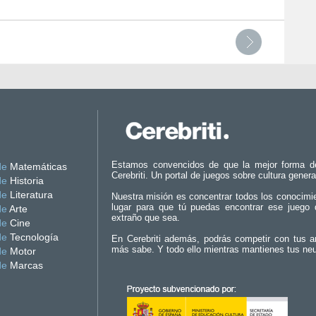
Estamos convencidos de que la mejor forma d
de
Matemáticas
Cerebriti. Un portal de juegos sobre cultura genera
de
Historia
de
Literatura
Nuestra misión es concentrar todos los conocimi
lugar para que tú puedas encontrar ese juego 
de
Arte
extraño que sea.
de
Cine
de
Tecnología
En Cerebriti además, podrás competir con tus a
más sabe. Y todo ello mientras mantienes tus ne
de
Motor
de
Marcas