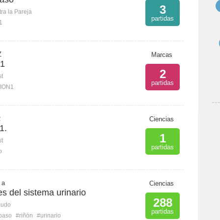
3
ra la Pareja
partidas
1
Z
Marcas
1
2
st
partidas
ION1
R
Ciencias
1.
1
st
partidas
o
 a
Ciencias
es del sistema urinario
288
mudo
partidas
paso
#riñón
#urinario