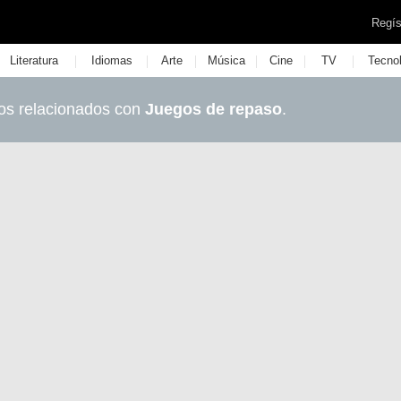
Regís
|
|
|
|
|
|
Literatura
Idiomas
Arte
Música
Cine
TV
Tecno
os relacionados con
Juegos de repaso
.