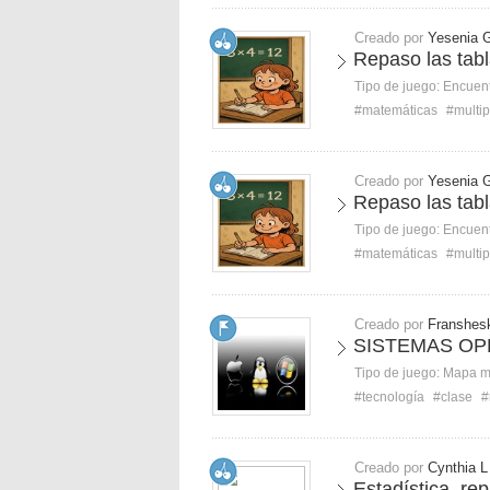
Creado por
Yesenia 
Repaso las tabl
Tipo de juego:
Encuent
#matemáticas
#multip
Creado por
Yesenia 
Repaso las tabl
Tipo de juego:
Encuent
#matemáticas
#multip
Creado por
Franshes
SISTEMAS OP
Tipo de juego:
Mapa 
#tecnología
#clase
#
Creado por
Cynthia L
Estadística, re