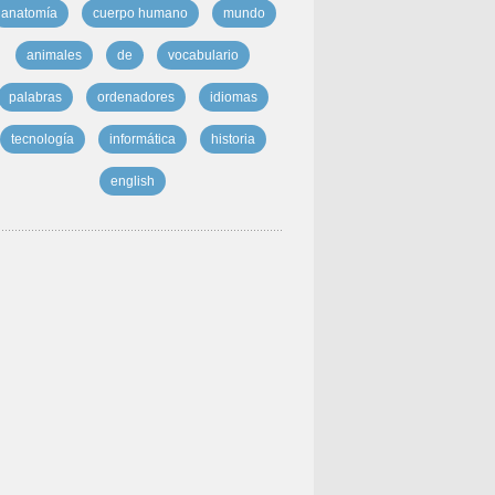
anatomía
cuerpo humano
mundo
animales
de
vocabulario
palabras
ordenadores
idiomas
tecnología
informática
historia
english