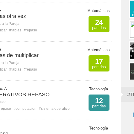
G
Matemáticas
as otra vez
24
ra la Pareja
partidas
licar
#tablas
#repaso
G
Matemáticas
as de multiplicar
17
ra la Pareja
partidas
licar
#tablas
#repaso
ka A
Tecnología
ERATIVOS REPASO
#T
12
mudo
partidas
repaso
#computación
#sistema operativo
Tecnología
paso