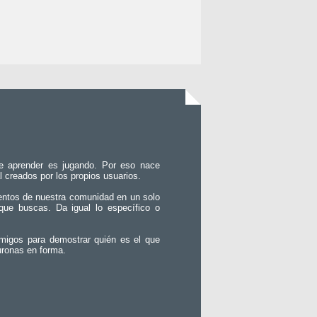
e aprender es jugando. Por eso nace
l creados por los propios usuarios.
entos de nuestra comunidad en un solo
que buscas. Da igual lo específico o
migos para demostrar quién es el que
uronas en forma.